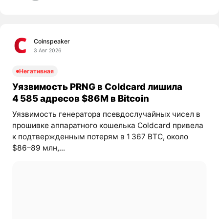
Coinspeaker
3 Авг 2026
Негативная
Уязвимость PRNG в Coldcard лишила
4 585 адресов $86M в Bitcoin
Уязвимость генератора псевдослучайных чисел в
прошивке аппаратного кошелька Coldcard привела
к подтвержденным потерям в 1 367 BTC, около
$86–89 млн,...