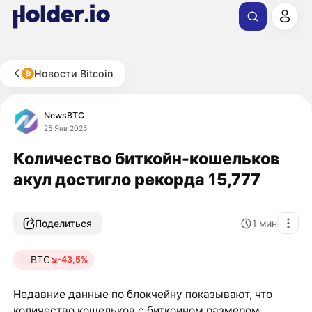
Новости Bitcoin
NewsBTC
25 Янв 2025
Количество биткойн-кошельков
акул достигло рекорда 15,777
Поделиться
1
мин
BTC
-43,5%
Недавние данные по блокчейну показывают, что
количество кошельков с биткоином размером