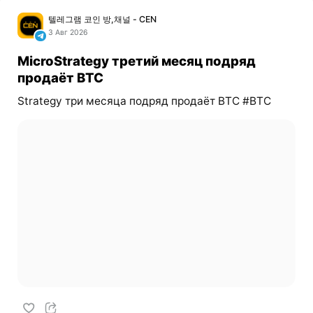
텔레그램 코인 방,채널 - CEN
3 Авг 2026
MicroStrategy третий месяц подряд
продаёт BTC
Strategy три месяца подряд продаёт BTC #BTC