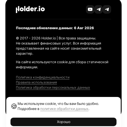
Последнее обновление данных: 6 Авг 2026
© 2017 - 2026 Holder.io | Все права защищены.
Не оказывает финансовых услуг. Вся информация
представленная на сайте носит ознакомительный
характер.
На сайте используются cookie для сбора статической
информации.
Политика конфиденциальности
Правила использования
Политика обработки персональных данных
Продукты
Мы используем cookie, что бы вам было удобно.
🍪
Ethereum GAS Tracker
Подробнее в
политике обработки данных
.
Хорошо