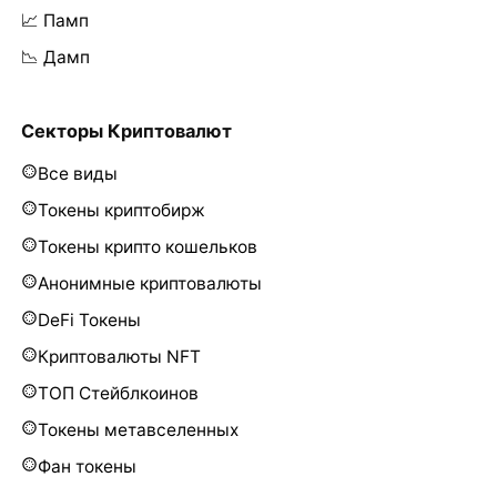
📈 Памп
📉 Дамп
Секторы Криптовалют
Все виды
Токены криптобирж
Токены крипто кошельков
Анонимные криптовалюты
DeFi Токены
Криптовалюты NFT
ТОП Стейблкоинов
Токены метавселенных
Фан токены