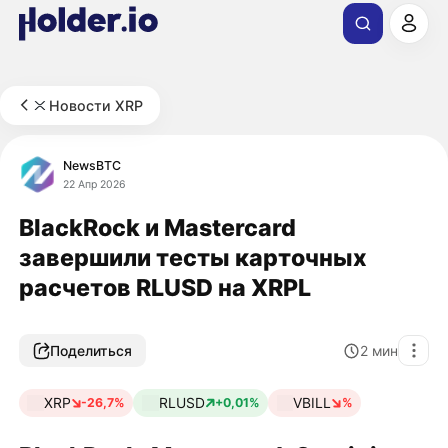
Новости XRP
NewsBTC
22 Апр 2026
BlackRock и Mastercard
завершили тесты карточных
расчетов RLUSD на XRPL
Поделиться
2
мин
XRP
RLUSD
VBILL
-26,7%
+0,01%
%