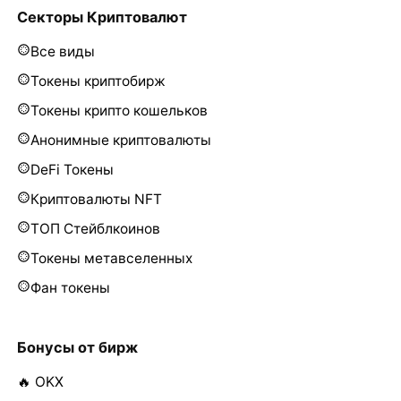
Секторы Криптовалют
Все виды
Токены криптобирж
Токены крипто кошельков
Анонимные криптовалюты
DeFi Токены
Криптовалюты NFT
ТОП Стейблкоинов
Токены метавселенных
Фан токены
Бонусы от бирж
🔥 OKX