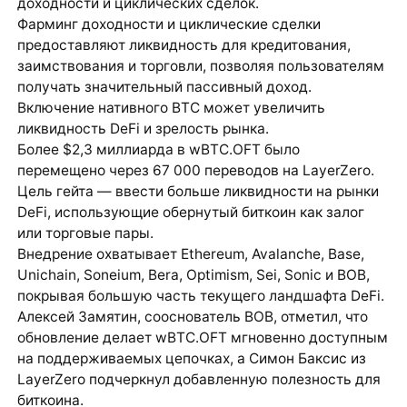
доходности и циклических сделок.
Фарминг доходности и циклические сделки
предоставляют ликвидность для кредитования,
заимствования и торговли, позволяя пользователям
получать значительный пассивный доход.
Включение нативного BTC может увеличить
ликвидность DeFi и зрелость рынка.
Более $2,3 миллиарда в wBTC.OFT было
перемещено через 67 000 переводов на LayerZero.
Цель гейта — ввести больше ликвидности на рынки
DeFi, использующие обернутый биткоин как залог
или торговые пары.
Внедрение охватывает Ethereum, Avalanche, Base,
Unichain, Soneium, Bera, Optimism, Sei, Sonic и BOB,
покрывая большую часть текущего ландшафта DeFi.
Алексей Замятин, сооснователь BOB, отметил, что
обновление делает wBTC.OFT мгновенно доступным
на поддерживаемых цепочках, а Симон Баксис из
LayerZero подчеркнул добавленную полезность для
биткоина.