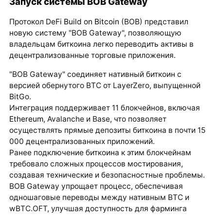
Запуск системы BOB Gateway
Протокол DeFi
Build on Bitcoin
(BOB) представил
новую систему "BOB Gateway", позволяющую
владельцам биткоина легко переводить активы в
децентрализованные торговые приложения.
"BOB Gateway" соединяет нативный биткоин с
версией обернутого BTC от LayerZero, выпущенной
BitGo.
Интеграция поддерживает 11 блокчейнов, включая
Ethereum
, Avalanche и Base, что позволяет
осуществлять прямые депозиты биткоина в почти 15
000 децентрализованных приложений.
Ранее подключение биткоина к этим блокчейнам
требовало сложных процессов мостирования,
создавая технические и безопасностные проблемы.
BOB Gateway упрощает процесс, обеспечивая
одношаговые переводы между нативным BTC и
wBTC.OFT, улучшая доступность для фарминга