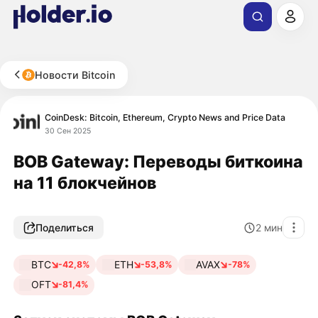
Новости Bitcoin
CoinDesk: Bitcoin, Ethereum, Crypto News and Price Data
30 Сен 2025
BOB Gateway: Переводы биткоина
на 11 блокчейнов
Поделиться
2
мин
BTC
ETH
AVAX
-42,8%
-53,8%
-78%
OFT
-81,4%