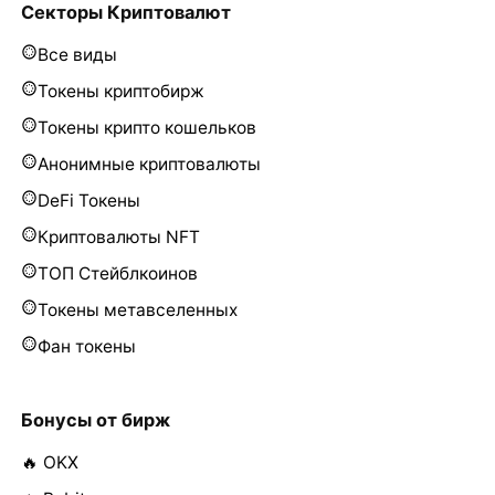
Секторы Криптовалют
Все виды
Токены криптобирж
Токены крипто кошельков
Анонимные криптовалюты
DeFi Токены
Криптовалюты NFT
ТОП Стейблкоинов
Токены метавселенных
Фан токены
Бонусы от бирж
🔥 OKX