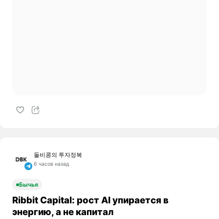
돌비콩의 투자정복
6 часов назад
Бычья
Ribbit Capital: рост AI упирается в
энергию, а не капитал