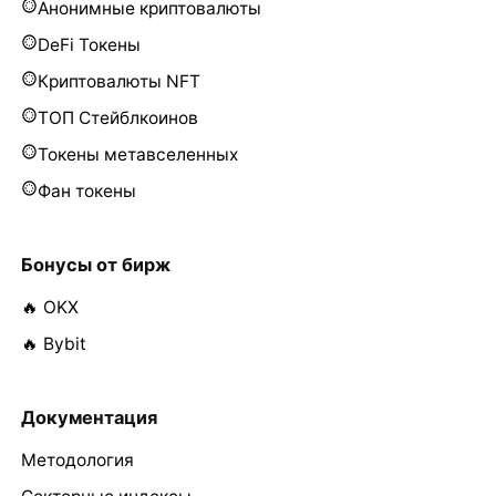
Анонимные криптовалюты
DeFi Токены
Криптовалюты NFT
ТОП Стейблкоинов
Токены метавселенных
Фан токены
Бонусы от бирж
🔥 OKX
🔥 Bybit
Документация
Методология