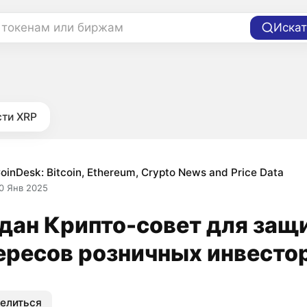
 токенам или биржам
Искат
ти XRP
oinDesk: Bitcoin, Ethereum, Crypto News and Price Data
0 Янв 2025
дан Крипто-совет для защ
ересов розничных инвесто
елиться