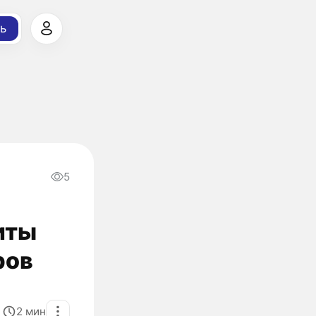
ь
5
иты
ров
2
мин