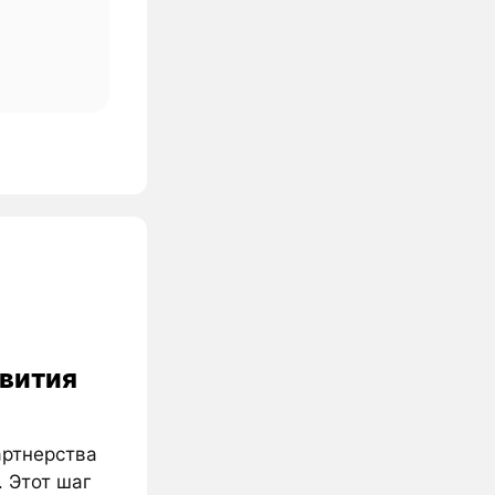
звития
артнерства
. Этот шаг