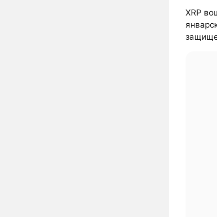
XRP вош
январск
защищен