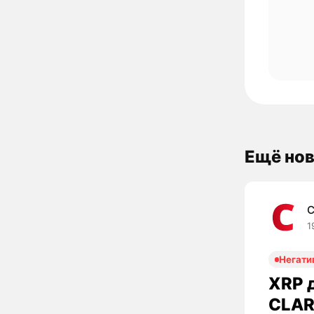
Ещё нов
C
1
Негати
XRP д
CLAR