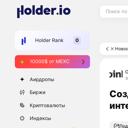
Поиск по
Holder Rank
Новос
10000$ от MEXC
C
3
Аирдропы
Соз
Биржи
инт
Криптовалюты
Индексы
Под