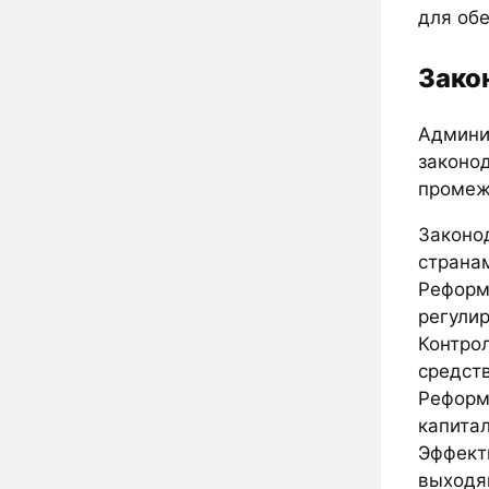
для об
Зако
Админи
законо
промеж
Законо
страна
Реформ
регули
Контро
средств
Реформ
капита
Эффект
выходя