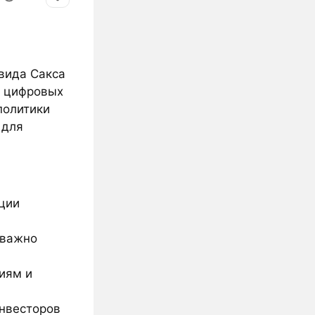
вида Сакса
и цифровых
политики
 для
иции
 важно
иям и
нвесторов