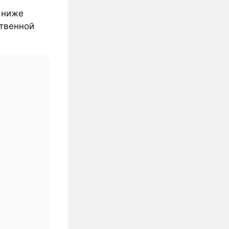
% ниже
ственной