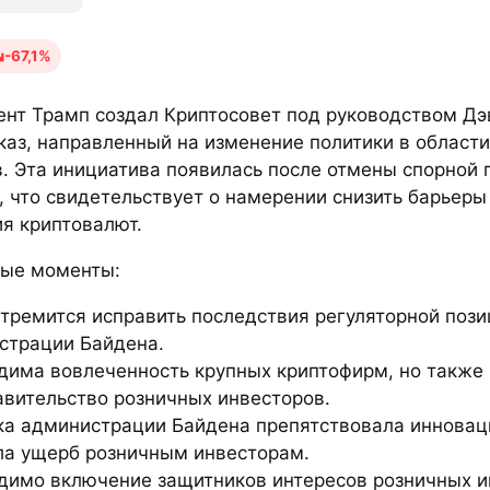
-67,1%
ент Трамп создал Криптосовет под руководством Дэ
каз, направленный на изменение политики в област
. Эта инициатива появилась после отмены спорной 
, что свидетельствует о намерении снизить барьеры
я криптовалют.
ые моменты:
стремится исправить последствия регуляторной поз
страции Байдена.
дима вовлеченность крупных криптофирм, но также
авительство розничных инвесторов.
ка администрации Байдена препятствовала инновац
ла ущерб розничным инвесторам.
димо включение защитников интересов розничных и