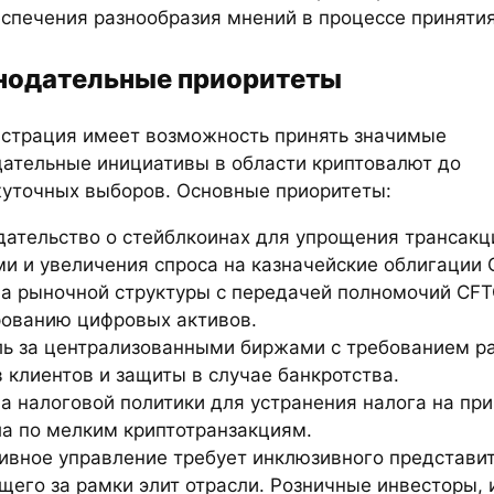
еспечения разнообразия мнений в процессе приняти
нодательные приоритеты
страция имеет возможность принять значимые
дательные инициативы в области криптовалют до
уточных выборов. Основные приоритеты:
дательство о стейблкоинах для упрощения трансак
ми и увеличения спроса на казначейские облигации
а рыночной структуры с передачей полномочий CFT
рованию цифровых активов.
ль за централизованными биржами с требованием р
 клиентов и защиты в случае банкротства.
а налоговой политики для устранения налога на при
ла по мелким криптотранзакциям.
ивное управление требует инклюзивного представит
щего за рамки элит отрасли. Розничные инвесторы,