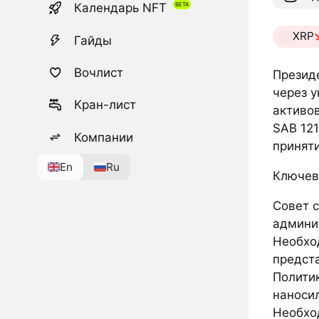
Календарь NFT
XRP
Гайды
Вочлист
Презид
через у
Кран-лист
активов
SAB 121
Компании
приняти
En
Ru
Ключев
Совет 
админи
Необхо
предст
Полити
наноси
Необхо