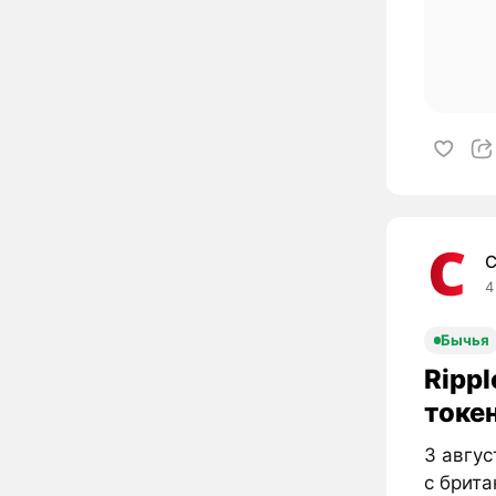
C
4
Бычья
Rippl
токе
3 авгус
с брита