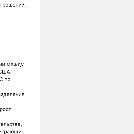
я решений.
ций между
 США.
C по
азделения
рост
ельства,
 играющие