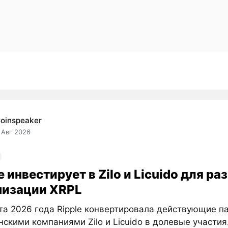
oinspeaker
 Авг 2026
e инвестирует в Zilo и Licuido для ра
низации XRPL
та 2026 года Ripple конвертировала действующие п
нскими компаниями Zilo и Licuido в долевые участия