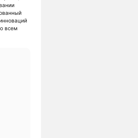
вании
рованный
 инноваций
о всем