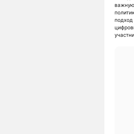
важную
полити
подход
цифров
участн