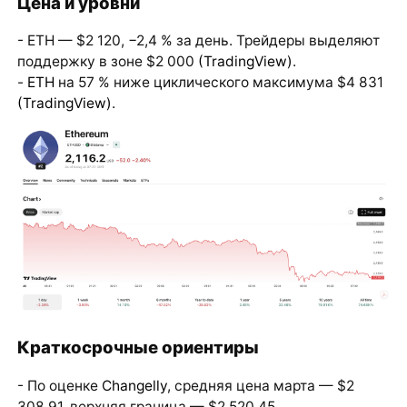
Цена и уровни
- ETH — $2 120, −2,4 % за день. Трейдеры выделяют
поддержку в зоне $2 000
(TradingView)
.
-
ETH
на 57 % ниже циклического максимума $4 831
(TradingView)
.
Краткосрочные ориентиры
- По оценке
Changelly
, средняя цена марта — $2
308,91, верхняя граница — $2 520,45.