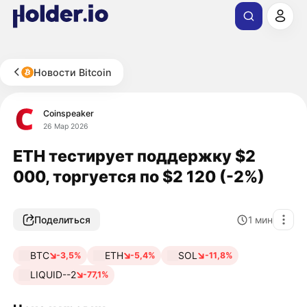
Новости Bitcoin
Coinspeaker
26 Мар 2026
ETH тестирует поддержку $2
000, торгуется по $2 120 (-2%)
Поделиться
1
мин
BTC
ETH
SOL
-3,5%
-5,4%
-11,8%
LIQUID--2
-77,1%