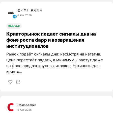
돌비콩의 투자정복
6 Авг 2026
Бычья
Крипторынок подает сигналы дна на
фоне роста dapp и возвращения
институционалов
Рынок подаёт сигналы дна: несмотря на негатив,
цена перестаёт падать, а минимумы растут даже
на фоне продаж крупных игроков. Нативные для
крипто...
Coinspeaker
6 Авг 2026