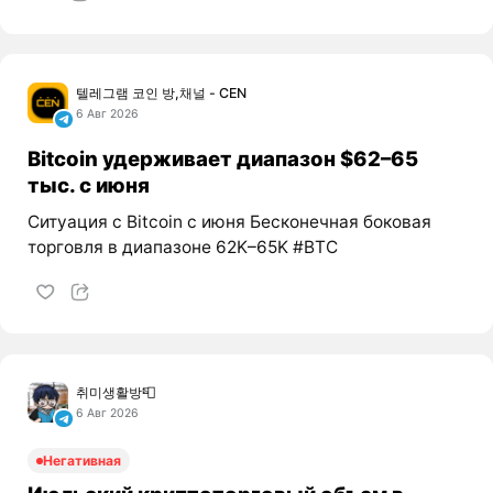
텔레그램 코인 방,채널 - CEN
6 Авг 2026
Bitcoin удерживает диапазон $62–65
тыс. с июня
Ситуация с Bitcoin с июня Бесконечная боковая
торговля в диапазоне 62K–65K #BTC
취미생활방📮
6 Авг 2026
Негативная