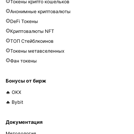
Токены крипто кошельков
Анонимные криптовалюты
DeFi Токены
Криптовалюты NFT
ТОП Стейблкоинов
Токены метавселенных
Фан токены
Бонусы от бирж
🔥 OKX
🔥 Bybit
Документация
Методология