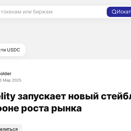
 токенам или биржам
Искат
сти USDC
older
6 Мар 2025
elity запускает новый стей
фоне роста рынка
елиться