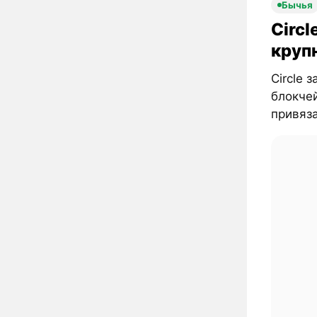
Бычья
Circl
круп
Circle 
блокчей
привяза