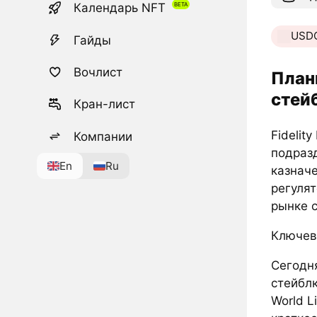
Календарь NFT
USD
Гайды
Вочлист
Планы
стей
Кран-лист
Fidelit
Компании
подраз
En
Ru
казнач
регулят
рынке 
Ключев
Сегодн
стейбл
World L