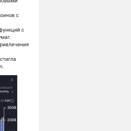
аровыми
коинов с
функций с
маг.
привлечения
стигла
m.