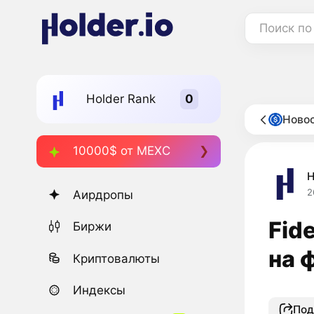
Поиск по
Holder Rank
Ново
10000$ от MEXC
H
2
Аирдропы
Fid
Биржи
на 
Криптовалюты
Индексы
Под