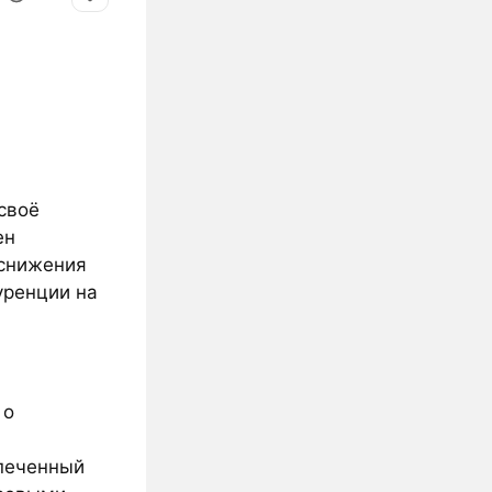
 своё
ен
 снижения
уренции на
 о
спеченный