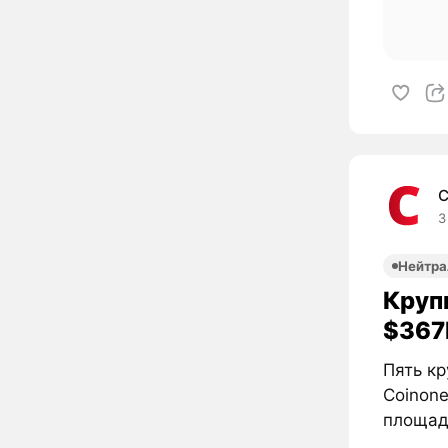
C
3
Нейтра
Круп
$367
Пять кр
Coinone
площадк