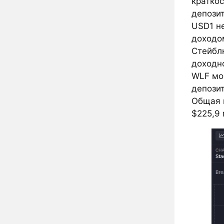
кратко
депозит
USD1 не
доходом
Стейбл
доходн
WLF мо
депозит
Общая 
$225,9 