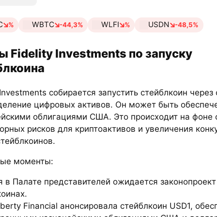
C
WBTC
WLFI
USDN
%
-44,3%
%
-48,5%
 Fidelity Investments по запуску
блкоина
y Investments собирается запустить стейблкоин через
деление цифровых активов. Он может быть обеспеч
ейскими облигациями США. Это происходит на фоне
орных рисков для криптоактивов и увеличения конк
стейблкоинов.
ые моменты:
я в Палате представителей ожидается законопроект
коинах.
iberty Financial анонсировала стейблкоин USD1, обе