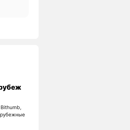
 рубеж
 Bithumb,
зарубежные