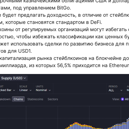
срочными казначейскими облигациями США и долл
ами, под управлением BitGo.
 будет предлагать доходность, в отличие от стейбл
, которые становятся стандартом в DeFi.
коины от регулируемых организаций могут избегать 
остью, чтобы избежать классификации как ценных бу
жет использовать сделки по развитию бизнеса для 
ов для USD1.
капитализация рынка стейблкоинов на блокчейне до
миллиарда, из которых 56,5% приходится на Ethereu