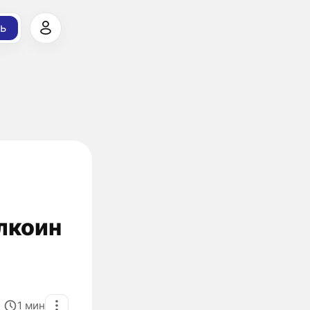
ь
блкоин
1
мин