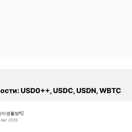
ости: USD0++, USDC, USDN, WBTC
취미생활방📮
 Авг 2026