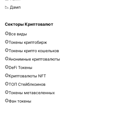
📉 Дамп
Секторы Криптовалют
Все виды
Токены криптобирж
Токены крипто кошельков
Анонимные криптовалюты
DeFi Токены
Криптовалюты NFT
ТОП Стейблкоинов
Токены метавселенных
Фан токены