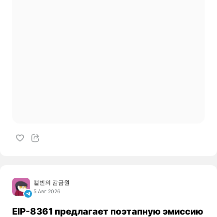
캘빈의 감금원
5 Авг 2026
EIP-8361 предлагает поэтапную эмиссию