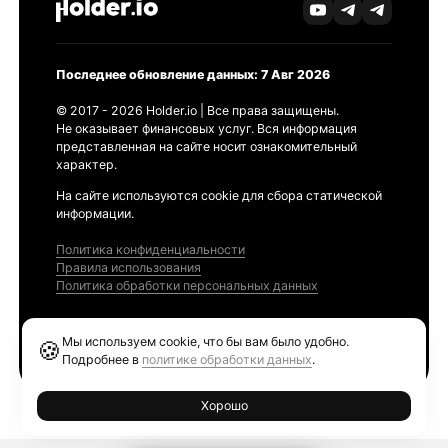
Последнее обновление данных: 7 Авг 2026
© 2017 - 2026 Holder.io | Все права защищены.
Не оказывает финансовых услуг. Вся информация
представленная на сайте носит ознакомительный
характер.
На сайте используются cookie для сбора статической
информации.
Политика конфиденциальности
Правила использования
Политика обработки персональных данных
Продукты
Мы используем cookie, что бы вам было удобно.
🍪
Ethereum GAS Tracker
Подробнее в
политике обработки данных
.
Хорошо