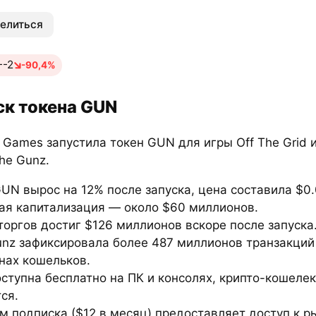
елиться
-2
-90,4%
ск токена GUN
a Games запустила токен GUN для игры Off The Grid 
he Gunz.
UN вырос на 12% после запуска, цена составила $0.
ая капитализация — около $60 миллионов.
оргов достиг $126 миллионов вскоре после запуска
nz зафиксировала более 487 миллионов транзакций 
нах кошельков.
ступна бесплатно на ПК и консолях, крипто-кошелек
ся.
 подписка ($12 в месяц) предоставляет доступ к р