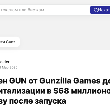
 токенам или биржам
Искат
ти Gunz
older
1 Мар 2025
ен GUN от Gunzilla Games д
итализации в $68 миллион
зу после запуска