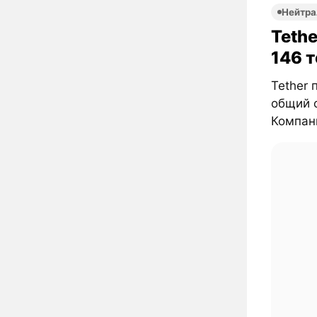
Нейтра
Tethe
146 
Tether 
общий о
Компани