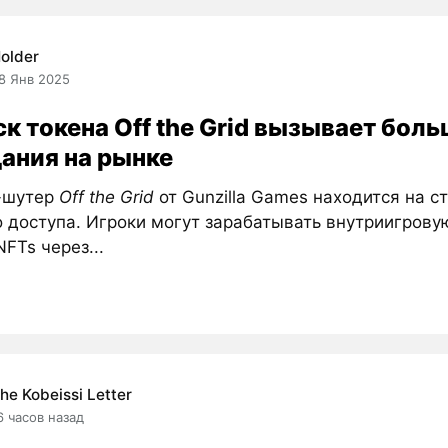
older
8 Янв 2025
к токена Off the Grid вызывает бол
ания на рынке
-шутер
Off the Grid
от Gunzilla Games находится на с
о доступа. Игроки могут зарабатывать внутриигрову
FTs через...
he Kobeissi Letter
6 часов назад