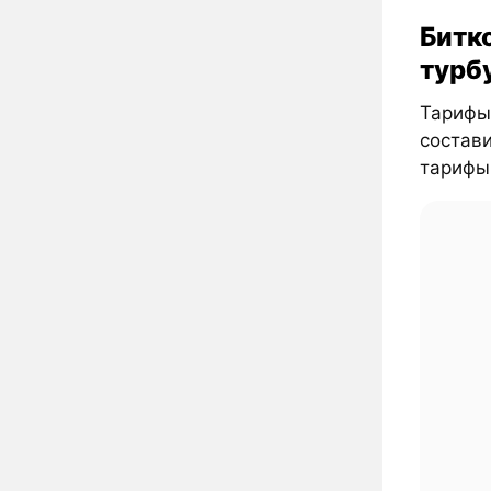
Битк
турб
Тарифы 
состави
тарифы 