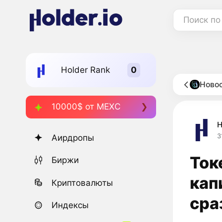
Поиск по
Holder Rank
Новос
10000$ от MEXC
H
3
Аирдропы
Ток
Биржи
кап
Криптовалюты
сра
Индексы