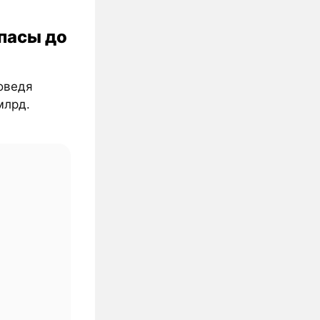
апасы до
доведя
млрд.