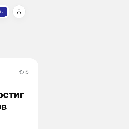
ь
15
остиг
ов