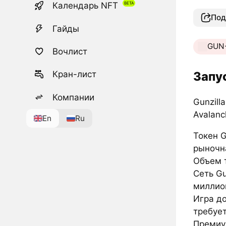
Календарь NFT
Под
Гайды
GUN-
Вочлист
Запу
Кран-лист
Компании
Gunzill
Avalanc
En
Ru
Токен G
рыночн
Объем т
Сеть Gu
миллио
Игра до
требует
Премиум