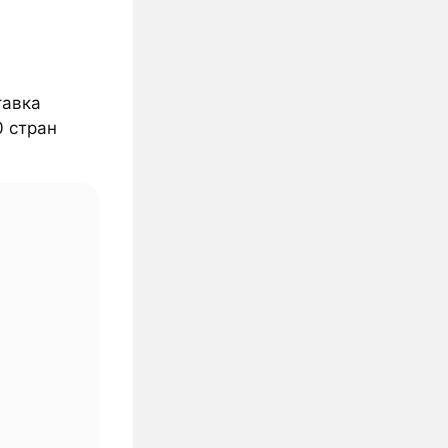
тавка
0 стран