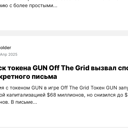
ию с более простыми...
older
 Апр 2025
к токена GUN Off The Grid вызвал сп
екретного письма
я с токеном GUN в игре Off The Grid Токен GUN зап
ой капитализацией $68 миллионов, но снизился до 
ов. В письме...