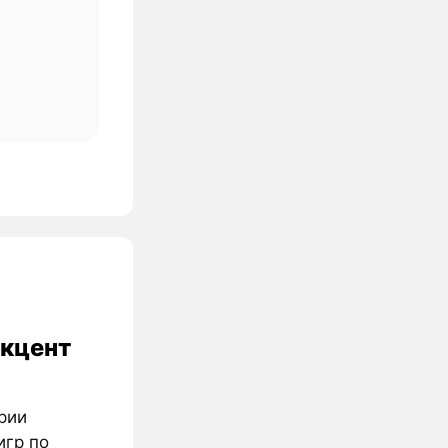
акцент
рии
игр по