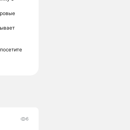
гровые
рывает
посетите
6