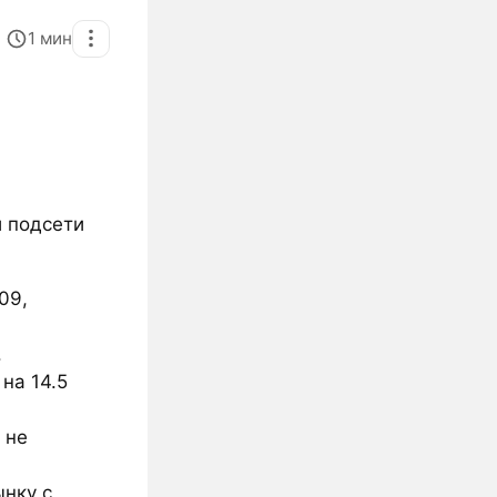
1
мин
и подсети
09,
.
на 14.5
 не
ынку с