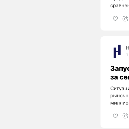
сравнен
H
1
Запус
за с
Ситуаци
рыночн
миллион