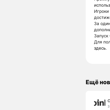
исполь
Игроки
достиж
За один
дополн
Запуск 
Для по
здесь
.
Ещё нов
C
3