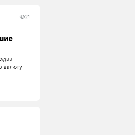
21
ьшие
тадии
ю валюту