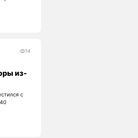
14
оры из-
устился с
$40