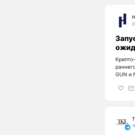
H
2
Запус
ожид
Крипто
раннег
GUN и N
T
1