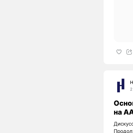
H
2
Основ
на A
Дискусс
Продол