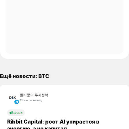
Ещё новости: BTC
돌비콩의 투자정복
11 часов назад
Бычья
Ribbit Capital: рост AI упирается в
энергию, а не капитал