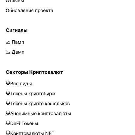
Отзывы
Обновления проекта
Сигналы
📈 Памп
📉 Дамп
Секторы Криптовалют
Все виды
Токены криптобирж
Токены крипто кошельков
Анонимные криптовалюты
DeFi Токены
Криптовалюты NFT