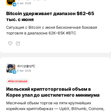
6 Авг 2026
Bitcoin удерживает диапазон $62–65
тыс. с июня
Ситуация с Bitcoin с июня Бесконечная боковая
торговля в диапазоне 62K–65K #BTC
취미생활방📮
6 Авг 2026
Негативная
Июльский криптоторговый объем в
Корее упал до шестилетнего минимума
Месячный объем торгов на пяти крупнейших
корейских криптобиржах — Upbit, Bithumb, Coinone,