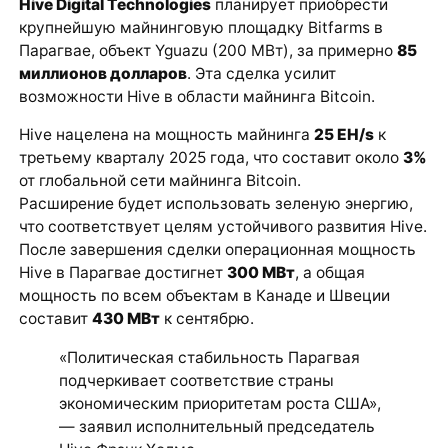
Hive Digital Technologies
планирует приобрести
крупнейшую майнинговую площадку Bitfarms в
Парагвае, объект Yguazu (200 МВт), за примерно
85
миллионов долларов
. Эта сделка усилит
возможности Hive в области майнинга Bitcoin.
Hive нацелена на мощность майнинга
25 EH/s
к
третьему кварталу 2025 года, что составит около
3%
от глобальной сети майнинга Bitcoin.
Расширение будет использовать зеленую энергию,
что соответствует целям устойчивого развития Hive.
После завершения сделки операционная мощность
Hive в Парагвае достигнет
300 МВт
, а общая
мощность по всем объектам в Канаде и Швеции
составит
430 МВт
к сентябрю.
«Политическая стабильность Парагвая
подчеркивает соответствие страны
экономическим приоритетам роста США»,
— заявил исполнительный председатель