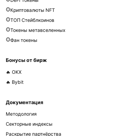
DeFi Токены
Криптовалюты NFT
ТОП Стейблкоинов
Токены метавселенных
Фан токены
Бонусы от бирж
🔥 OKX
🔥 Bybit
Документация
Методология
Секторные индексы
Раскрытие партнёрства