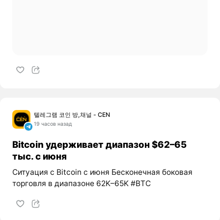
텔레그램 코인 방,채널 - CEN
19 часов назад
Bitcoin удерживает диапазон $62–65
тыс. с июня
Ситуация с Bitcoin с июня Бесконечная боковая
торговля в диапазоне 62K–65K #BTC