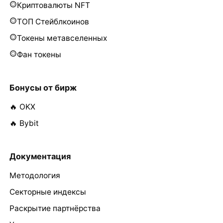
Криптовалюты NFT
ТОП Стейблкоинов
Токены метавселенных
Фан токены
Бонусы от бирж
🔥 OKX
🔥 Bybit
Документация
Методология
Секторные индексы
Раскрытие партнёрства