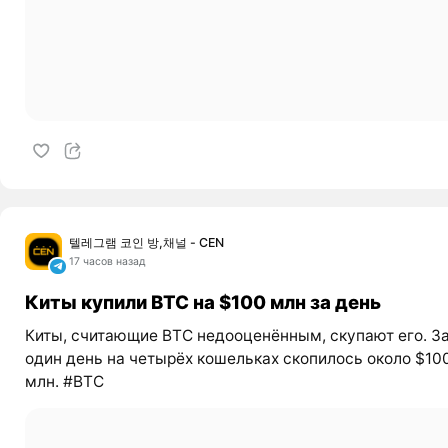
텔레그램 코인 방,채널 - CEN
17 часов назад
Киты купили BTC на $100 млн за день
Киты, считающие BTC недооценённым, скупают его. З
один день на четырёх кошельках скопилось около $10
млн. #BTC