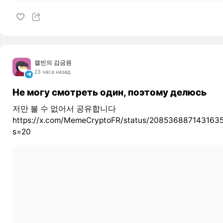
캘빈의 감금원
23 часа назад
Не могу смотреть один, поэтому делюсь
저만 볼 수 없어서 공유합니다
https://x.com/MemeCryptoFR/status/208536887143163
s=20