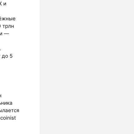
X
и
тёжные
0 трлн
ти —
.
 до 5
н
ьника
сылается
coinist