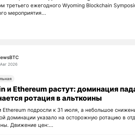
ом третьего ежегодного Wyoming Blockchain Sympos
го мероприятия...
NewsBTC
 Авг 2026
льная
in и Ethereum растут: доминация пад
нается ротация в альткоины
 и Ethereum подросли к 31 июля, а небольшое снижен
ой доминации указало на осторожную ротацию в от
ны. Движение цен:...