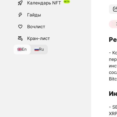
Календарь NFT
Гайды
Вочлист
Ре
Кран-лист
En
Ru
- К
пер
инс
сос
Bit
Ин
- S
XRP