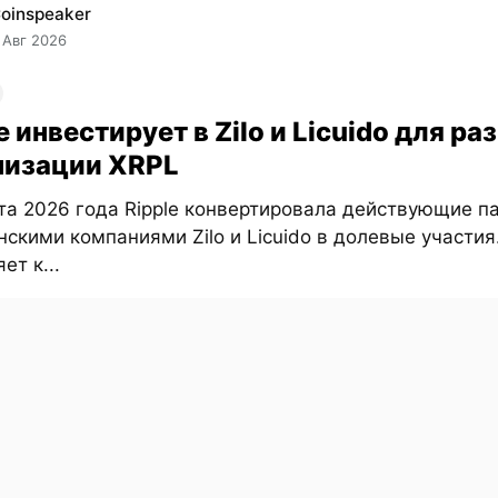
oinspeaker
 Авг 2026
e инвестирует в Zilo и Licuido для ра
низации XRPL
та 2026 года Ripple конвертировала действующие п
нскими компаниями Zilo и Licuido в долевые участия
ет к...