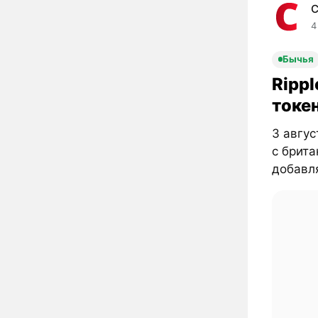
C
4
Бычья
Rippl
токе
3 авгус
с брита
добавля