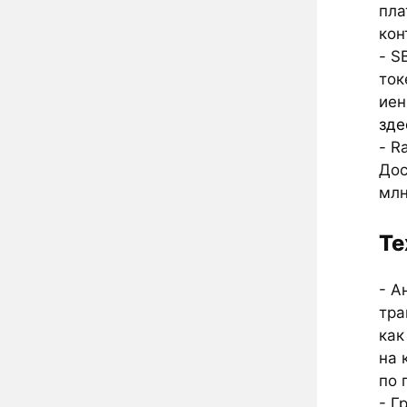
пла
кон
- S
ток
иен
зде
- R
Дос
млн
Те
- А
тра
как
на 
по 
- Г