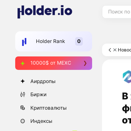
Поиск по
Holder Rank
Новос
10000$ от MEXC
Аирдропы
В
Биржи
ф
Криптовалюты
о
Индексы