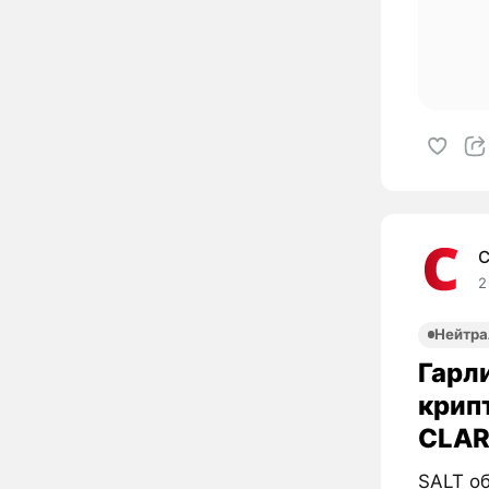
C
2
Нейтра
Гарли
крип
CLAR
SALT об