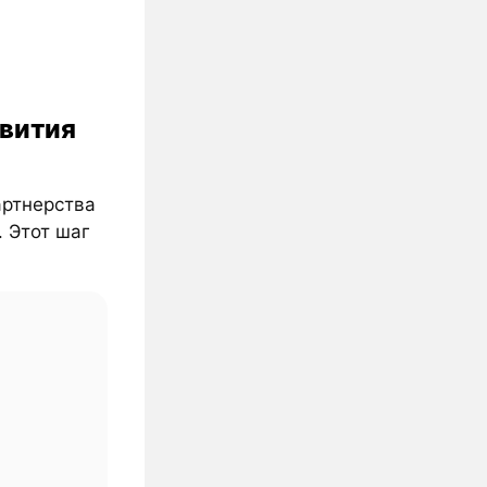
звития
артнерства
. Этот шаг