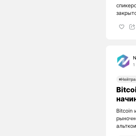
спикер
закрыто
1
Нейтра
Bitco
начи
Bitcoin
рыночн
альткои