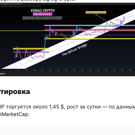
тировка
RP торгуется около 1,45 $, рост за сутки — по данны
nMarketCap
.