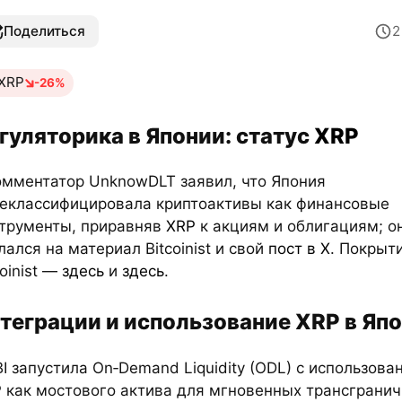
Поделиться
XRP
-26%
гуляторика в Японии: статус
XRP
омментатор UnknowDLT заявил, что Япония
еклассифицировала криптоактивы как финансовые
трументы, приравняв
XRP
к акциям и облигациям; о
лался на материал Bitcoinist и свой
пост в X
. Покрыт
coinist —
здесь
и
здесь
.
теграции и использование XRP в Яп
BI запустила On‑Demand Liquidity (ODL) с использова
 как мостового актива для мгновенных трансграни