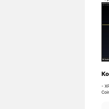
Ко
- X
Coi