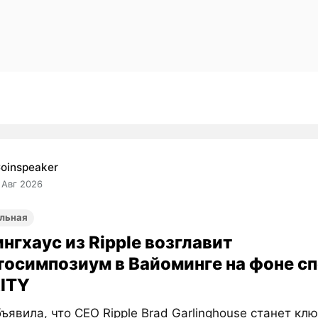
oinspeaker
 Авг 2026
льная
нгхаус из Ripple возглавит
тосимпозиум в Вайоминге на фоне сп
ITY
ъявила, что CEO Ripple Brad Garlinghouse станет к