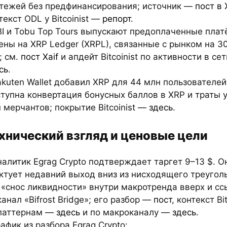
тежей без предфинансирования; источник —
пост в 
текст ODL у Bitcoinist —
репорт
.
BI и Tobu Top Tours выпускают предоплаченные пла
ены на XRP Ledger (XRPL), связанные с рынком на 3
; см.
пост Xaif
и апдейт Bitcoinist по активности в се
сь
.
akuten Wallet добавил XRP для 44 млн пользователей
тупна конвертация бонусных баллов в XRP и траты у
 мерчантов; покрытие Bitcoinist —
здесь
.
хнический взгляд и ценовые цели
налитик Egrag Crypto подтверждает таргет 9–13 $. О
ктует недавний выход вниз из нисходящего треугол
 «снос ликвидности» внутри макротренда вверх и с
канал «Bifrost Bridge»; его разбор —
пост
, контекст Bit
паттернам —
здесь
и по макроканалу —
здесь
.
рафик из разбора Egrag Crypto: