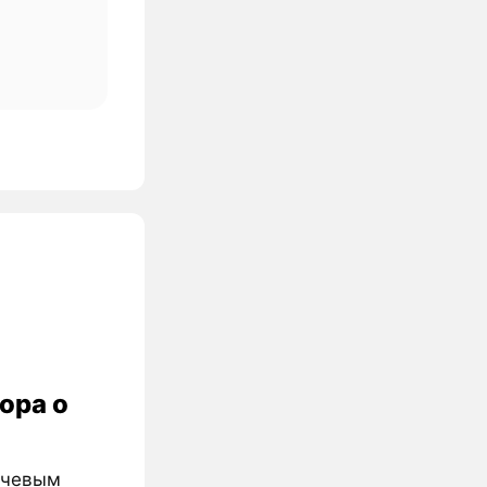
ора о
лючевым