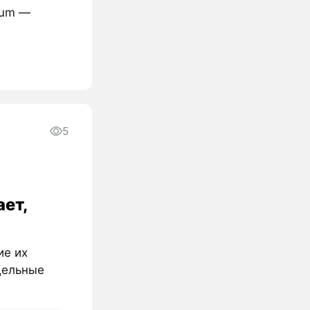
ium —
5
ает,
ие их
дельные