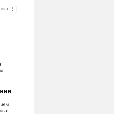
2
мин
н
ие
онии
нием
чных