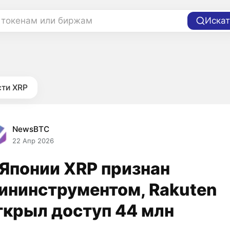
 токенам или биржам
Искат
ти XRP
NewsBTC
22 Апр 2026
 Японии XRP признан
ининструментом, Rakuten
ткрыл доступ 44 млн