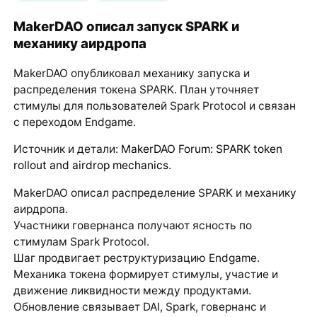
MakerDAO описал запуск SPARK и
механику аирдропа
MakerDAO опубликовал механику запуска и
распределения токена SPARK. План уточняет
стимулы для пользователей Spark Protocol и связан
с переходом Endgame.
Источник и детали:
MakerDAO Forum: SPARK token
rollout and airdrop mechanics
.
MakerDAO описал распределение SPARK и механику
аирдропа.
Участники говернанса получают ясность по
стимулам Spark Protocol.
Шаг продвигает реструктуризацию Endgame.
Механика токена формирует стимулы, участие и
движение ликвидности между продуктами.
Обновление связывает DAI, Spark, говернанс и