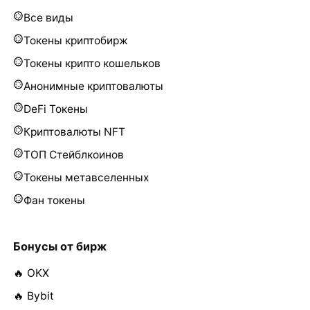
Все виды
Токены криптобирж
Токены крипто кошельков
Анонимные криптовалюты
DeFi Токены
Криптовалюты NFT
ТОП Стейблкоинов
Токены метавселенных
Фан токены
Бонусы от бирж
🔥 OKX
🔥 Bybit