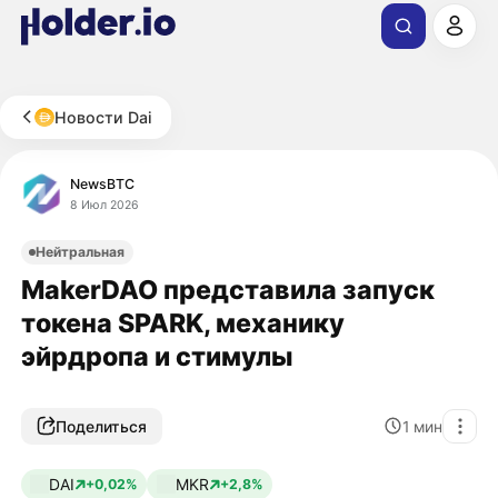
Новости Dai
NewsBTC
8 Июл 2026
Нейтральная
MakerDAO представила запуск
токена SPARK, механику
эйрдропа и стимулы
Поделиться
1
мин
DAI
MKR
+0,02%
+2,8%