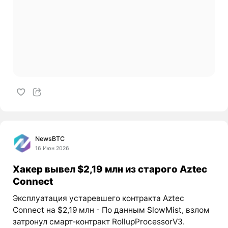
NewsBTC
16 Июн 2026
Хакер вывел $2,19 млн из старого Aztec
Connect
Эксплуатация устаревшего контракта Aztec
Connect на $2,19 млн - По данным
SlowMist
, взлом
затронул смарт‑контракт RollupProcessorV3.