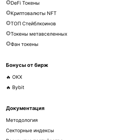
DeFi Токены
Криптовалюты NFT
ТОП Стейблкоинов
Токены метавселенных
Фан токены
Бонусы от бирж
🔥 OKX
🔥 Bybit
Документация
Методология
Секторные индексы