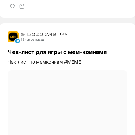
텔레그램 코인 방,채널 - CEN
18 часов назад
Чек-лист для игры с мем-коинами
Чек-лист по мемкоинам #MEME