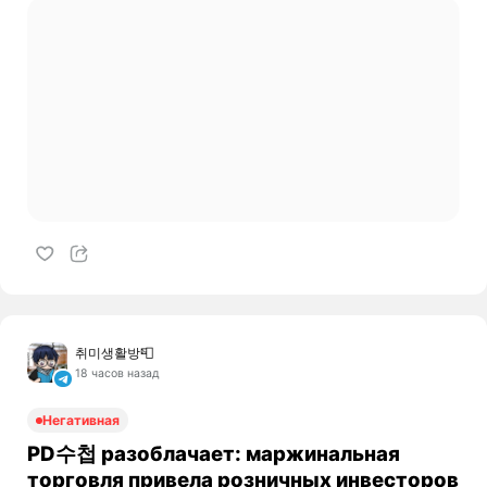
취미생활방📮
18 часов назад
Негативная
PD수첩 разоблачает: маржинальная
торговля привела розничных инвесторов