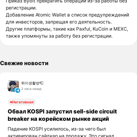
Приказ Bybit прекратить операции из-за работы без
регистрации.
Добавление Atomic Wallet в список предупреждений
для инвесторов, запрещая его деятельность.
Другие платформы, такие как Paxful, KuCoin и MEXC,
также упомянуты за работу без регистрации.
Свежие новости
취미생활방📮
3 часа назад
Негативная
Обвал KOSPI запустил sell-side circuit
breaker на корейском рынке акций
Падение KOSPI усилилось, из-за чего был
активирован сайдкар на продажу. Это сигнал