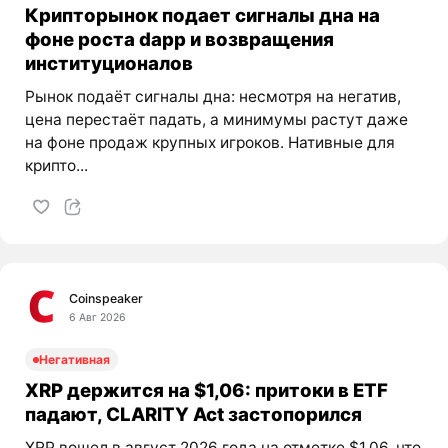
Крипторынок подает сигналы дна на
фоне роста dapp и возвращения
институционалов
Рынок подаёт сигналы дна: несмотря на негатив,
цена перестаёт падать, а минимумы растут даже
на фоне продаж крупных игроков. Нативные для
крипто...
Coinspeaker
6 Авг 2026
Негативная
XRP держится на $1,06: притоки в ETF
падают, CLARITY Act застопорился
XRP вошел в август 2026 года на отметке $1.06, что