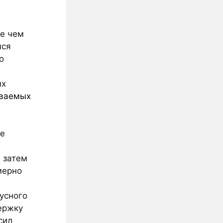
ее чем
мся
о
ых
ваемых
ше
, затем
мерно
русного
ержку
сил