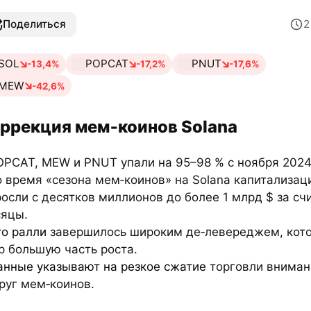
Поделиться
SOL
POPCAT
PNUT
-13,4%
-17,2%
-17,6%
MEW
-42,6%
ррекция мем‑коинов Solana
OPCAT, MEW и PNUT упали на 95–98 % с ноября 2024
о время «сезона мем‑коинов» на Solana капитализац
осли с десятков миллионов до более 1 млрд $ за сч
яцы.
то ралли
завершилось широким де‑левереджем, кот
р большую часть роста.
анные указывают на резкое сжатие
торговли внима
руг мем‑коинов.