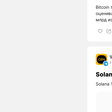
Bitcoin
оценива
млрд из
2
Sola
Solana 