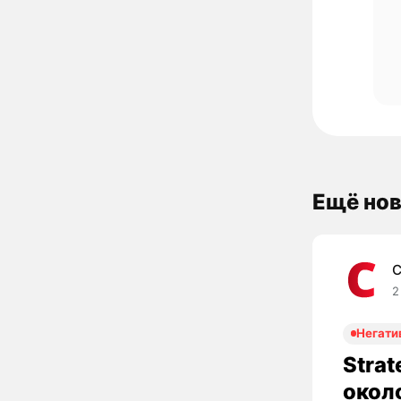
Ещё нов
C
2
Негати
Strat
окол