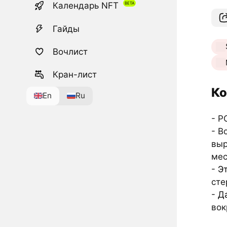
Календарь NFT
Гайды
Вочлист
Кран-лист
Ко
En
Ru
- P
- В
выр
мес
-
Э
сте
-
Д
вок