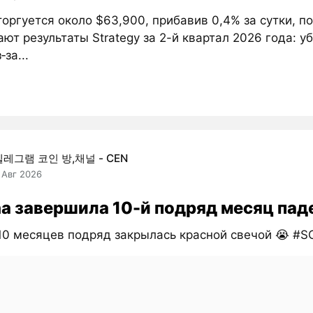
 торгуется около $63,900, прибавив 0,4% за сутки, п
ют результаты Strategy за 2-й квартал 2026 года: у
‑за...
텔레그램 코인 방,채널 - CEN
 Авг 2026
na завершила 10-й подряд месяц па
10 месяцев подряд закрылась красной свечой 😭 #S