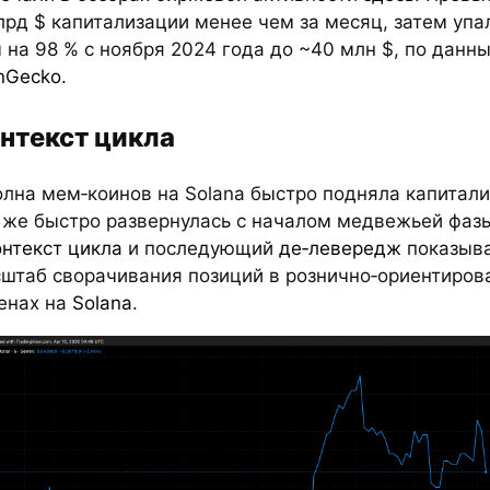
лрд $ капитализации менее чем за месяц, затем упа
 на 98 % с ноября 2024 года до ~40 млн $, по данн
nGecko
.
нтекст цикла
олна мем‑коинов на Solana быстро подняла капитали
 же быстро развернулась с началом медвежьей фаз
онтекст цикла
и последующий
де‑левередж
показыв
штаб сворачивания позиций в рознично‑ориентиров
енах на
Solana
.