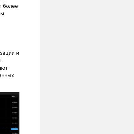
л более
ым
зации и
ы.
ают
анных