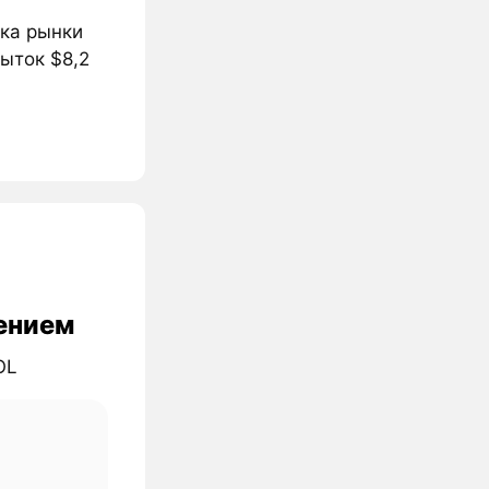
ока рынки
быток $8,2
дением
OL