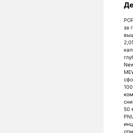
Де
POP
за 
выш
2,0
кап
глу
Ne
MEW
сфо
100
ком
сни
50 
PNU
инц
отм