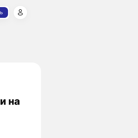
ь
и на