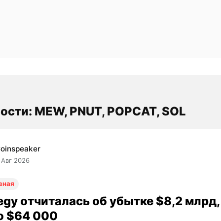
ости: MEW, PNUT, POPCAT, SOL
oinspeaker
 Авг 2026
вная
egy отчиталась об убытке $8,2 млрд, 
о $64 000