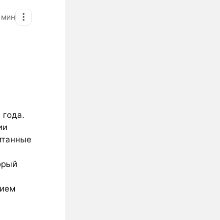
2
мин
 года.
ии
итанные
орый
нием