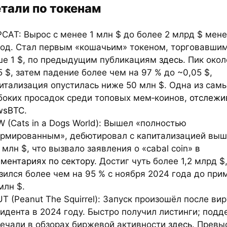
тали по токенам
CAT: Вырос с менее 1 млн $ до более 2 млрд $ мен
год. Стал первым «кошачьим» токеном, торговавши
е 1 $, по предыдущим публикациям
здесь
. Пик окол
5 $, затем падение более чем на 97 % до ~0,05 $,
итализация опустилась ниже 50 млн $. Одна из сам
боких просадок среди топовых мем‑коинов,
отслежи
wsBTC
.
 (Cats in a Dogs World): Вышел «полностью
рмированным», дебютировал с капитализацией вы
 млн $, что вызвало заявления о «cabal coin»
в
ментариях по сектору
. Достиг чуть более 1,2 млрд $
зился более чем на 95 % с ноября 2024 года до при
млн $.
T (Peanut The Squirrel): Запуск произошёл после ви
идента в 2024 году. Быстро получил листинги; подд
ечали в обзорах биржевой активности
здесь
. Превы