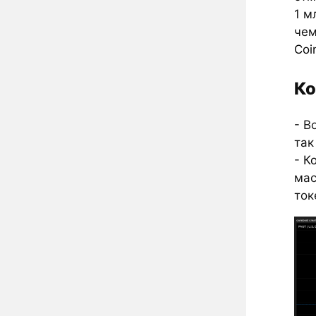
1 м
чем
Coi
Ко
- В
так
-
К
мас
ток