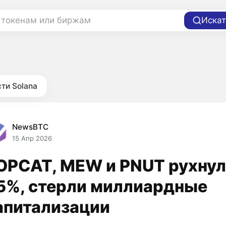
 токенам или биржам
Искат
ти Solana
NewsBTC
15 Апр 2026
OPCAT, MEW и PNUT рухнул
5%, стерли миллиардные
апитализации