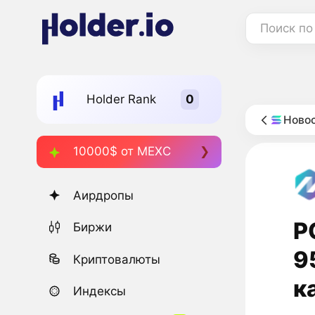
Поиск по
Holder Rank
Новос
10000$ от MEXC
Аирдропы
P
Биржи
9
Криптовалюты
к
Индексы