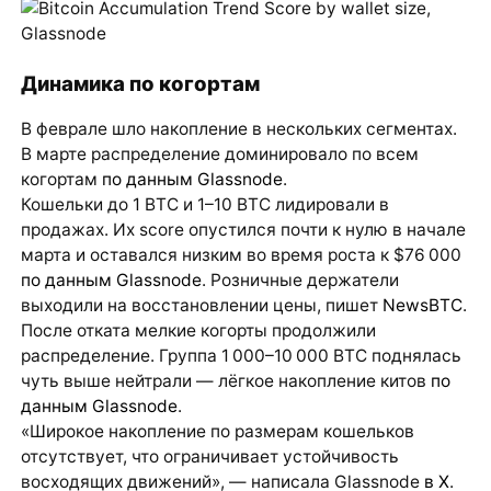
Динамика по когортам
В феврале шло накопление в нескольких сегментах.
В марте распределение доминировало по всем
когортам
по данным Glassnode
.
Кошельки до 1 BTC и 1–10 BTC лидировали в
продажах. Их score опустился почти к нулю в начале
марта и оставался низким во время роста к $76 000
по данным Glassnode
. Розничные держатели
выходили на восстановлении цены, пишет
NewsBTC
.
После отката мелкие когорты продолжили
распределение. Группа 1 000–10 000 BTC поднялась
чуть выше нейтрали — лёгкое накопление китов
по
данным Glassnode
.
«Широкое накопление по размерам кошельков
отсутствует, что ограничивает устойчивость
восходящих движений», — написала Glassnode
в X
.