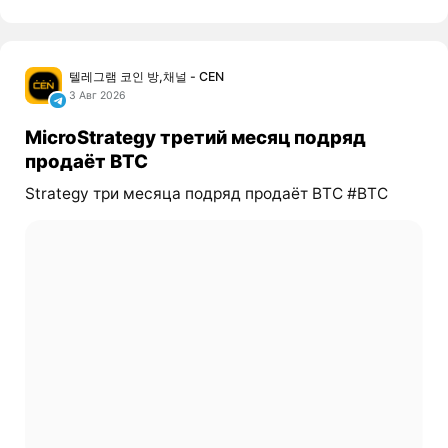
텔레그램 코인 방,채널 - CEN
3 Авг 2026
MicroStrategy третий месяц подряд
продаёт BTC
Strategy три месяца подряд продаёт BTC #BTC