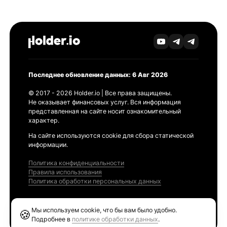
Последнее обновление данных: 6 Авг 2026
© 2017 - 2026 Holder.io | Все права защищены.
Не оказывает финансовых услуг. Вся информация
представленная на сайте носит ознакомительный
характер.
На сайте используются cookie для сбора статической
информации.
Политика конфиденциальности
Правила использования
Политика обработки персональных данных
Продукты
Мы используем cookie, что бы вам было удобно.
🍪
Ethereum GAS Tracker
Подробнее в
политике обработки данных
.