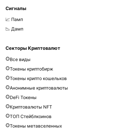
Сигналы
📈 Памп
📉 Дамп
Секторы Криптовалют
Все виды
Токены криптобирж
Токены крипто кошельков
Анонимные криптовалюты
DeFi Токены
Криптовалюты NFT
ТОП Стейблкоинов
Токены метавселенных