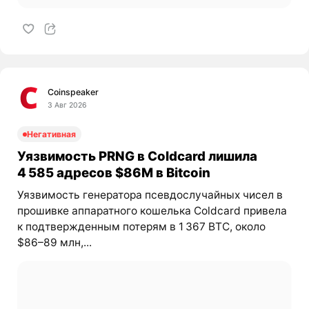
Coinspeaker
3 Авг 2026
Негативная
Уязвимость PRNG в Coldcard лишила
4 585 адресов $86M в Bitcoin
Уязвимость генератора псевдослучайных чисел в
прошивке аппаратного кошелька Coldcard привела
к подтвержденным потерям в 1 367 BTC, около
$86–89 млн,...