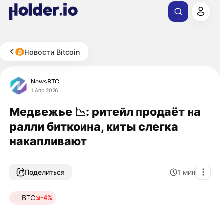
Новости Bitcoin
NewsBTC
1 Апр 2026
Медвежье 📉: ритейл продаёт на
ралли биткоина, киты слегка
накапливают
Поделиться
1
мин
BTC
-4%