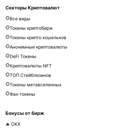
Секторы Криптовалют
Все виды
Токены криптобирж
Токены крипто кошельков
Анонимные криптовалюты
DeFi Токены
Криптовалюты NFT
ТОП Стейблкоинов
Токены метавселенных
Фан токены
Бонусы от бирж
🔥 OKX