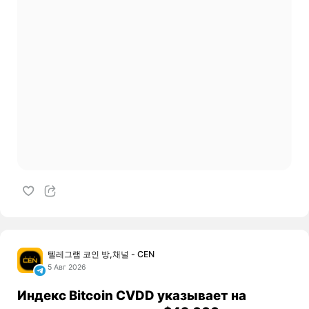
텔레그램 코인 방,채널 - CEN
5 Авг 2026
Индекс Bitcoin CVDD указывает на