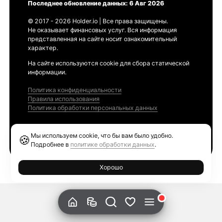
Последнее обновление данных: 6 Авг 2026
© 2017 - 2026 Holder.io | Все права защищены.
Не оказывает финансовых услуг. Вся информация
представленная на сайте носит ознакомительный
характер.
На сайте используются cookie для сбора статической
информации.
Политика конфиденциальности
Правила использования
Политика обработки персональных данных
Продукты
Мы используем cookie, что бы вам было удобно.
🍪
Ethereum GAS Tracker
Подробнее в
политике обработки данных
.
Хорошо