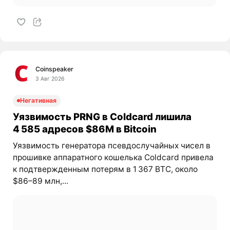
Coinspeaker
3 Авг 2026
Негативная
Уязвимость PRNG в Coldcard лишила
4 585 адресов $86M в Bitcoin
Уязвимость генератора псевдослучайных чисел в
прошивке аппаратного кошелька Coldcard привела
к подтвержденным потерям в 1 367 BTC, около
$86–89 млн,...