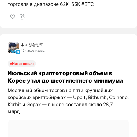
торговля в диапазоне 62K–65K #BTC
취미생활방📮
15 часов назад
Негативная
Июльский криптоторговый объем в
Корее упал до шестилетнего минимума
Месячный объем торгов на пяти крупнейших
корейских криптобиржах — Upbit, Bithumb, Coinone,
Korbit и Gopax — в июле составил около 28,7
млрд...