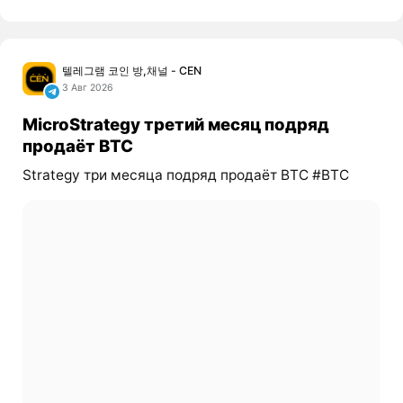
텔레그램 코인 방,채널 - CEN
3 Авг 2026
MicroStrategy третий месяц подряд
продаёт BTC
Strategy три месяца подряд продаёт BTC #BTC