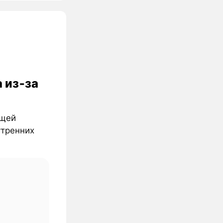
 из‑за
ющей
утренних