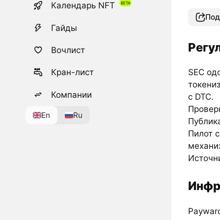
Календарь NFT
Под
Гайды
Регу
Вочлист
Кран-лист
SEC од
токени
Компании
с DTC.
Проверк
En
Ru
Публик
Пилот с
механи
Источн
Инфр
Payward