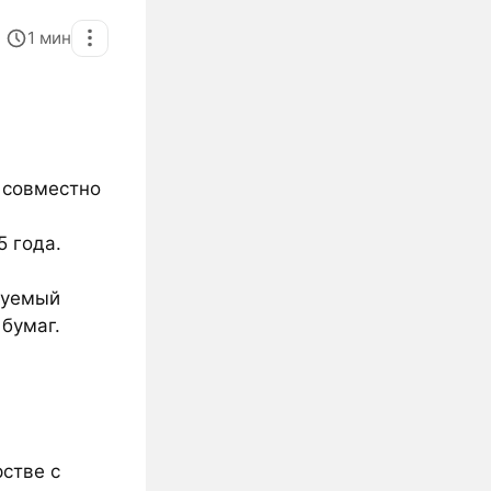
1
мин
 совместно
5 года.
ируемый
бумаг.
рстве с