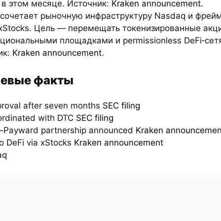
 в этом месяце. Источник:
Kraken announcement
.
 сочетает рыночную инфраструктуру Nasdaq и фрей
 xStocks. Цель — перемещать токенизированные акц
циональными площадками и permissionless DeFi‑сет
ик:
Kraken announcement
.
евые факты
roval after seven months
SEC filing
oordinated with DTC
SEC filing
–Payward partnership announced
Kraken announcemen
to DeFi via xStocks
Kraken announcement