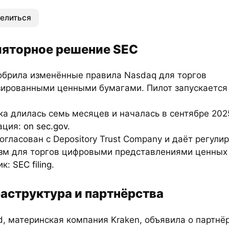
елиться
ляторное решение SEC
обрила изменённые правила Nasdaq для торгов
зированными ценными бумагами. Пилот запускается
а длилась семь месяцев и началась в сентябре 202
ация:
on sec.gov
.
огласован с Depository Trust Company и даёт регул
зм для торгов цифровыми представлениями ценных 
ик:
SEC filing
.
аструктура и партнёрства
, материнская компания Kraken, объявила о партнё