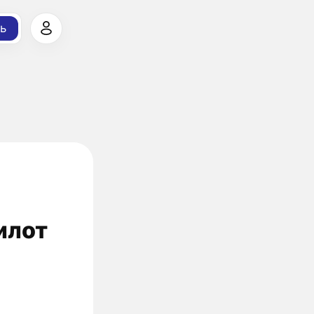
ь
илот