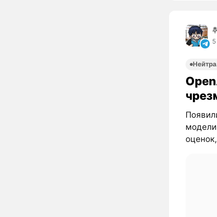
5
Нейтра
Open
чрез
Появил
модели
оценок,