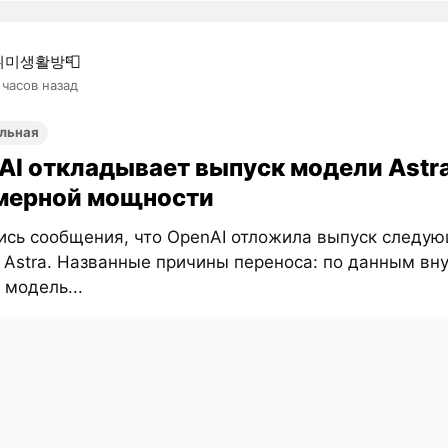
취미생활방📮
 часов назад
льная
AI откладывает выпуск модели Astra
мерной мощности
ись сообщения, что OpenAI отложила выпуск следу
 Astra. Названные причины переноса: по данным вн
 модель...