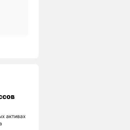
ссов
ых активах
а