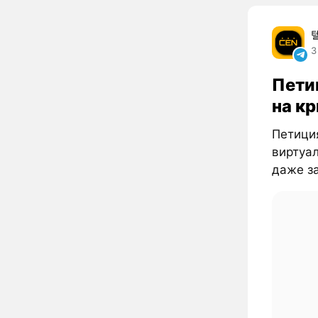
3
Пети
на к
Петици
виртуа
даже за