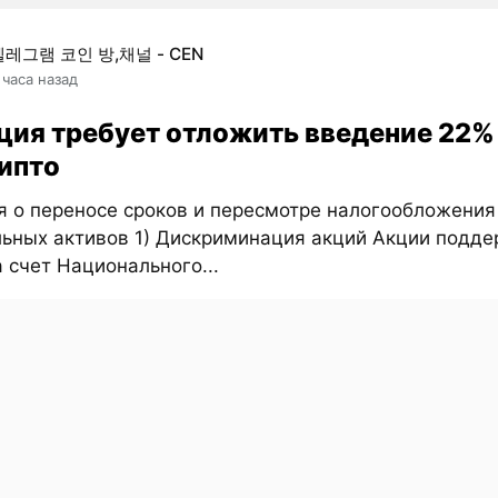
텔레그램 코인 방,채널 - CEN
 часа назад
ция требует отложить введение 22%
рипто
я о переносе сроков и пересмотре налогообложения
льных активов 1) Дискриминация акций Акции подд
 счет Национального...