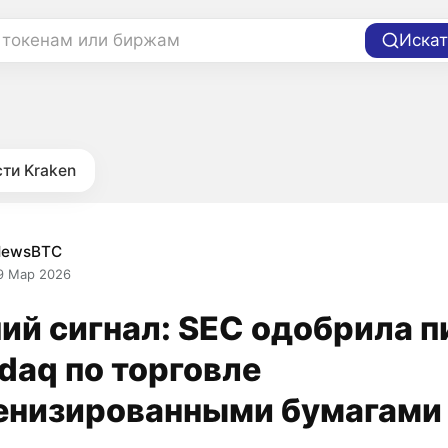
 токенам или биржам
Искат
ти Kraken
NewsBTC
9 Мар 2026
ий сигнал: SEC одобрила п
daq по торговле
енизированными бумагами