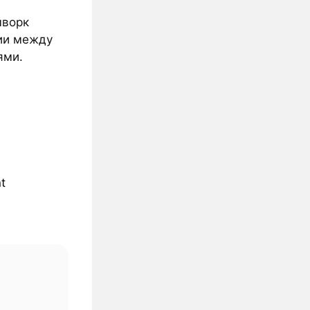
мворк
ии между
ями.
t