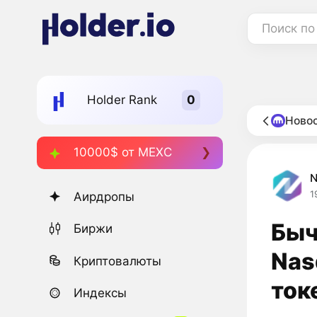
Поиск по
Holder Rank
Новос
10000$ от MEXC
1
Аирдропы
Быч
Биржи
Nas
Криптовалюты
ток
Индексы