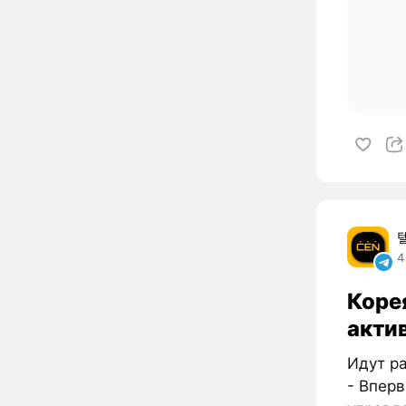
4
Коре
акти
Идут ра
- Вперв