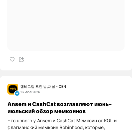
텔레그램 코인 방,채널 - CEN
16 Июл 2026
Ansem и CashCat возглавляют июнь–
июльский обзор мемкоинов
Что нового у Ansem и CashCat Мемкоин от KOL и
флагманский мемкоин Robinhood, которые,