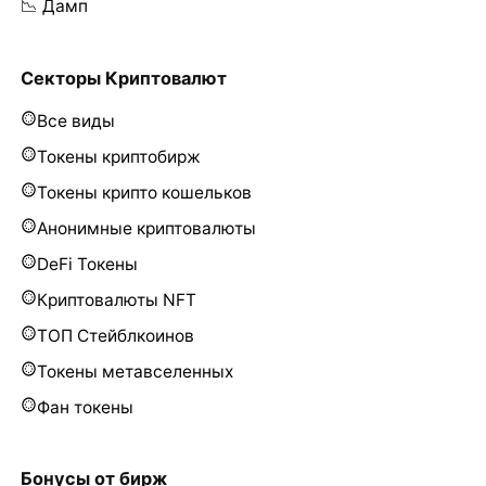
📉 Дамп
Секторы Криптовалют
Все виды
Токены криптобирж
Токены крипто кошельков
Анонимные криптовалюты
DeFi Токены
Криптовалюты NFT
ТОП Стейблкоинов
Токены метавселенных
Фан токены
Бонусы от бирж