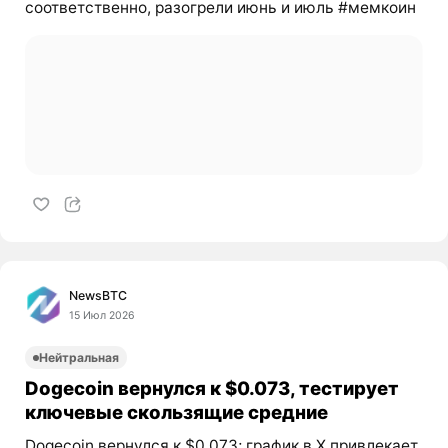
соответственно, разогрели июнь и июль #мемкоин
NewsBTC
15 Июл 2026
Нейтральная
Dogecoin вернулся к $0.073, тестирует
ключевые скользящие средние
Dogecoin вернулся к $0,073; график в X привлекает