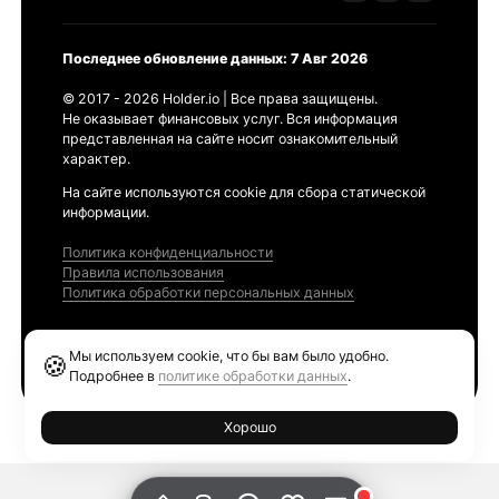
Последнее обновление данных: 7 Авг 2026
© 2017 - 2026 Holder.io | Все права защищены.
Не оказывает финансовых услуг. Вся информация
представленная на сайте носит ознакомительный
характер.
На сайте используются cookie для сбора статической
информации.
Политика конфиденциальности
Правила использования
Политика обработки персональных данных
Продукты
Мы используем cookie, что бы вам было удобно.
🍪
Ethereum GAS Tracker
Подробнее в
политике обработки данных
.
Хорошо