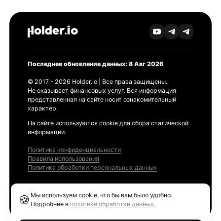
Последнее обновление данных: 8 Авг 2026
© 2017 - 2026 Holder.io | Все права защищены.
Не оказывает финансовых услуг. Вся информация
представленная на сайте носит ознакомительный
характер.
На сайте используются cookie для сбора статической
информации.
Политика конфиденциальности
Правила использования
Политика обработки персональных данных
Продукты
Мы используем cookie, что бы вам было удобно.
🍪
Ethereum GAS Tracker
Подробнее в
политике обработки данных
.