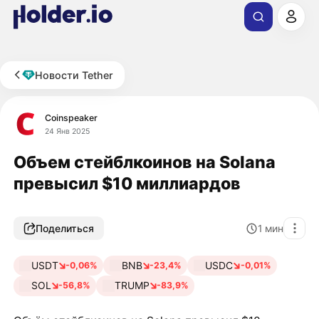
Новости Tether
Coinspeaker
24 Янв 2025
Объем стейблкоинов на Solana
превысил $10 миллиардов
Поделиться
1
мин
USDT
BNB
USDC
-0,06%
-23,4%
-0,01%
SOL
TRUMP
-56,8%
-83,9%