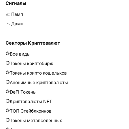
Сигналы
📈 Памп
📉 Дамп
Секторы Криптовалют
Все виды
Токены криптобирж
Токены крипто кошельков
Анонимные криптовалюты
DeFi Токены
Криптовалюты NFT
ТОП Стейблкоинов
Токены метавселенных