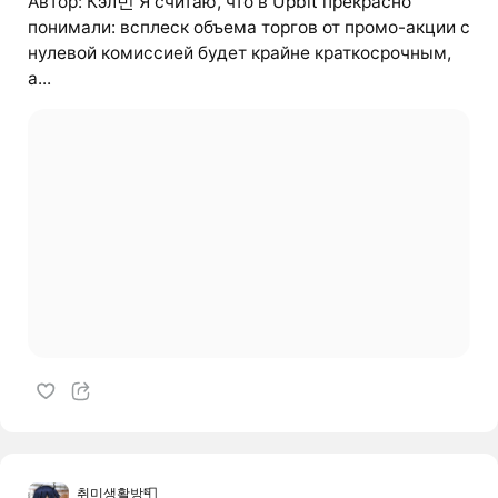
Автор: Кэл빈 Я считаю, что в Upbit прекрасно
понимали: всплеск объема торгов от промо-акции с
нулевой комиссией будет крайне краткосрочным,
а...
취미생활방📮