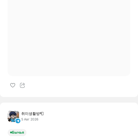
취미생활방📮
5 Авг 2026
Бычья