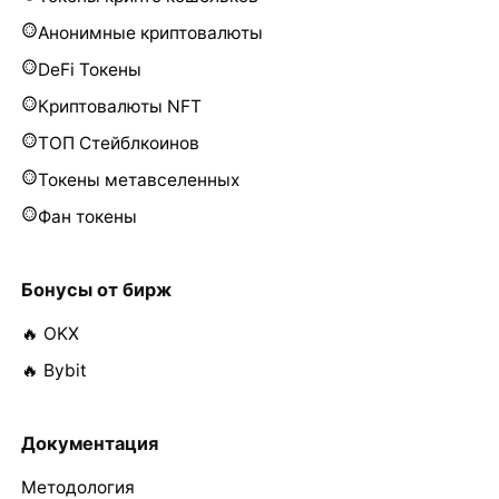
Анонимные криптовалюты
DeFi Токены
Криптовалюты NFT
ТОП Стейблкоинов
Токены метавселенных
Фан токены
Бонусы от бирж
🔥 OKX
🔥 Bybit
Документация
Методология