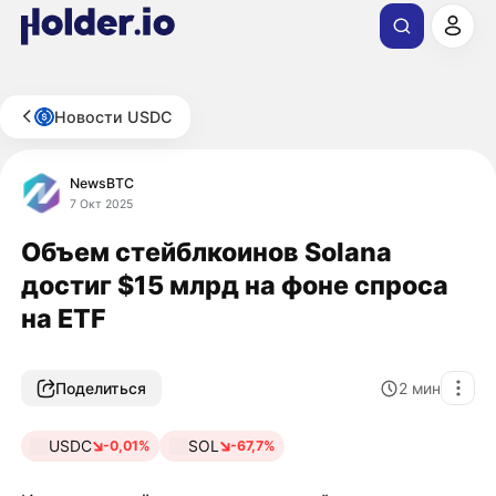
Новости USDC
NewsBTC
7 Окт 2025
Объем стейблкоинов Solana
достиг $15 млрд на фоне спроса
на ETF
Поделиться
2
мин
USDC
SOL
-0,01%
-67,7%