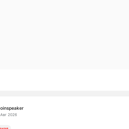
oinspeaker
 Авг 2026
вная