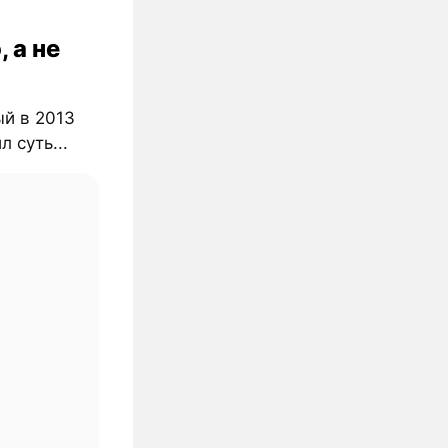
, а не
ый в 2013
л суть...