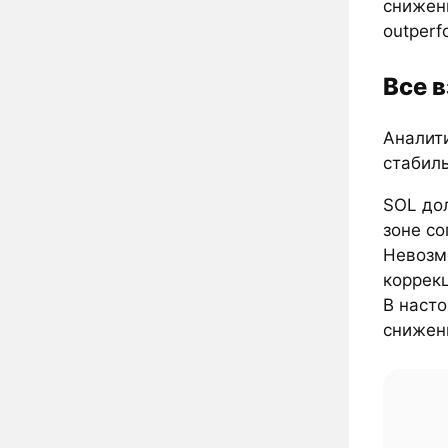
снижен
outperf
Все 
Аналити
стабил
SOL до
зоне со
Невозм
коррекц
В насто
снижени