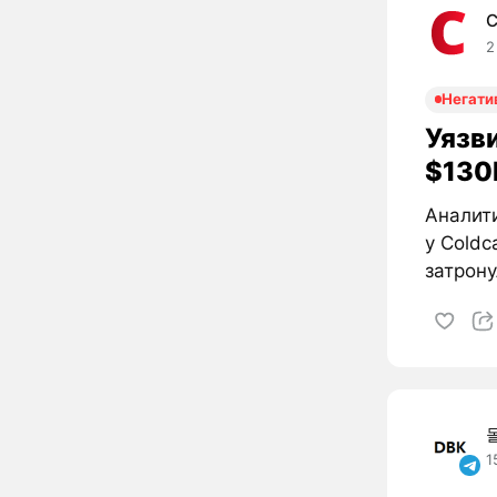
C
2
Негати
Уязви
$130M
Аналити
у Coldc
затрону
1