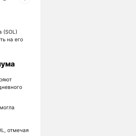
a (SOL)
ть на его
мума
еряют
дневного
смогла
OL, отмечая