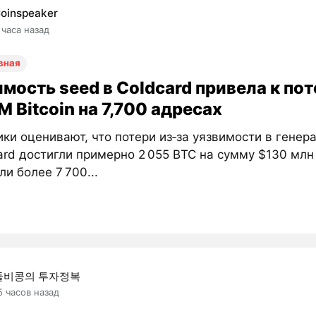
oinspeaker
 часа назад
вная
мость seed в Coldcard привела к по
 Bitcoin на 7,700 адресах
ки оценивают, что потери из‑за уязвимости в генер
ard достигли примерно 2 055 BTC на сумму $130 млн
ли более 7 700...
돌비콩의 투자정복
5 часов назад