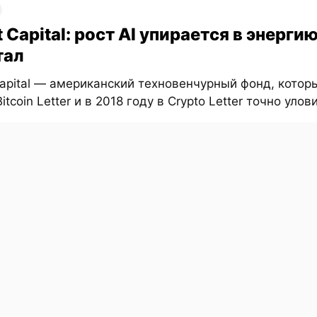
t Capital: рост AI упирается в энергию
тал
Capital — американский техновенчурный фонд, котор
itcoin Letter и в 2018 году в Crypto Letter точно улови