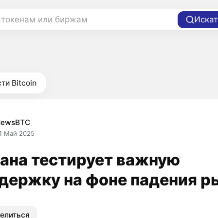
 токенам или биржам
Искат
ти Bitcoin
NewsBTC
1 Май 2025
ана тестирует важную
держку на фоне падения р
елиться