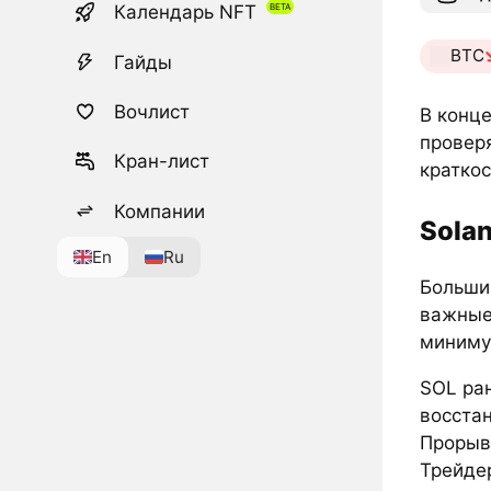
Календарь NFT
BTC
Гайды
Вочлист
В конц
провер
Кран-лист
кратко
Компании
Sola
En
Ru
Большин
важные 
миниму
SOL ран
восстан
Прорыв
Трейдер