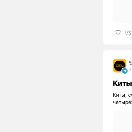
7
Киты
Киты, 
четырё