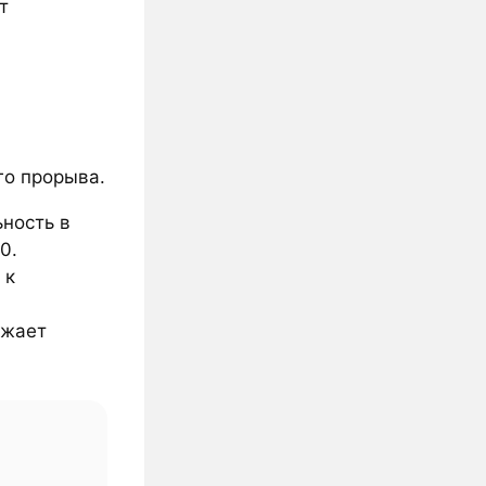
т
го прорыва.
ность в
0.
 к
ажает