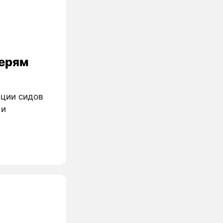
терям
ации сидов
 и