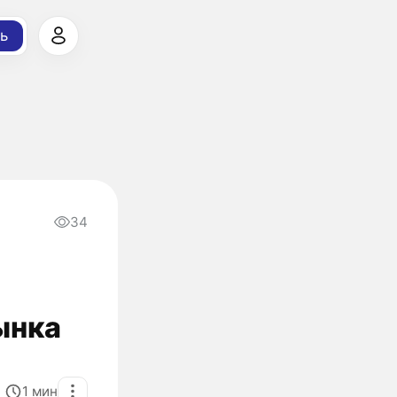
ь
34
ынка
1
мин