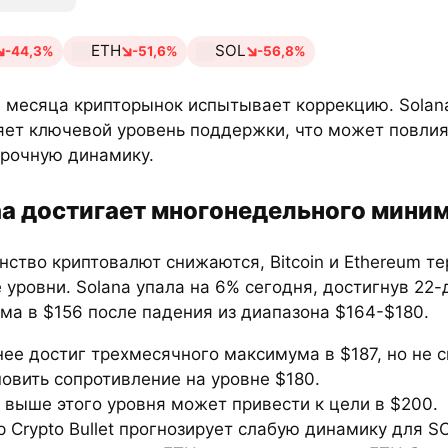
ETH
SOL
-44,3%
-51,6%
-56,8%
е месяца крипторынок испытывает коррекцию. Solan
яет ключевой уровень поддержки, что может повлия
срочную динамику.
na достигает многонедельного мини
ство криптовалют снижаются, Bitcoin и Ethereum т
уровни. Solana упала на 6% сегодня, достигнув 22-
ма в $156 после падения из диапазона $164-$180.
ее достиг трехмесячного максимума в $187, но не 
овить сопротивление на уровне $180.
 выше этого уровня может привести к цели в $200.
 Crypto Bullet прогнозирует слабую динамику для S