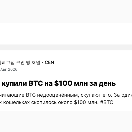
텔레그램 코인 방,채널 - CEN
 Авг 2026
 купили BTC на $100 млн за день
считающие BTC недооценённым, скупают его. За оди
х кошельках скопилось около $100 млн. #BTC