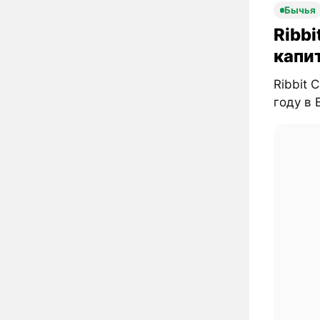
Бычья
Ribbi
капи
Ribbit 
году в B