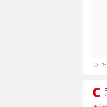
C
7
Негати