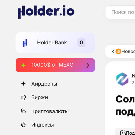
Поиск по
Holder Rank
Новос
10000$ от MEXC
3
Аирдропы
Сол
Биржи
под
Криптовалюты
Индексы
Под