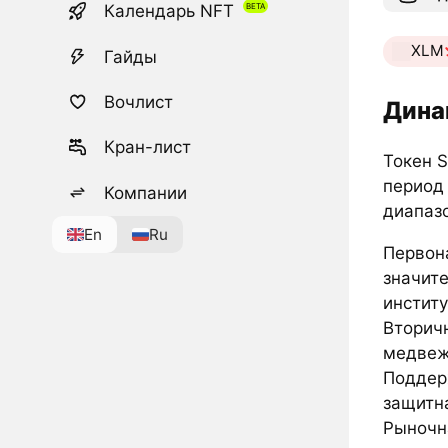
Календарь NFT
XLM
Гайды
Вочлист
Дина
Кран-лист
Токен S
период 
Компании
диапазо
En
Ru
Первон
значите
инстит
Вторичн
медвеж
Поддер
защитна
Рыночн