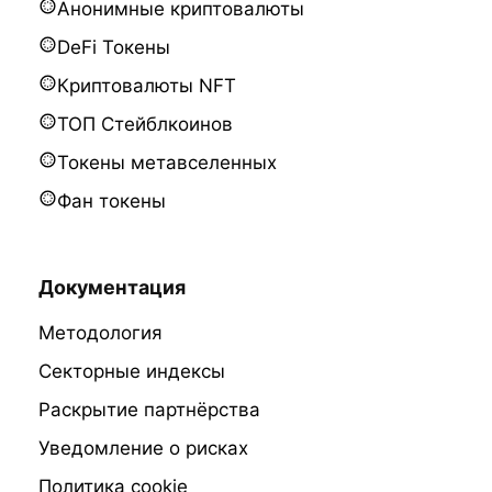
Анонимные криптовалюты
DeFi Токены
Криптовалюты NFT
ТОП Стейблкоинов
Токены метавселенных
Фан токены
Документация
Методология
Секторные индексы
Раскрытие партнёрства
Уведомление о рисках
Политика cookie