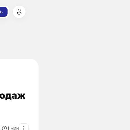
ь
продаж
1
мин