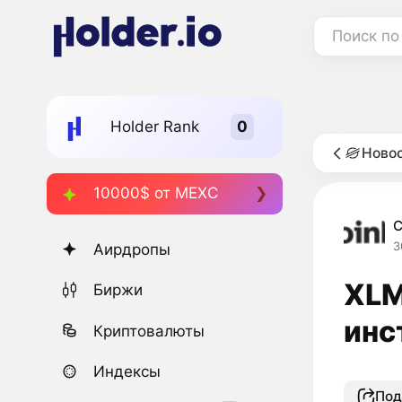
Поиск по
Holder Rank
Новос
10000$ от MEXC
C
3
Аирдропы
XLM
Биржи
инс
Криптовалюты
Индексы
Под