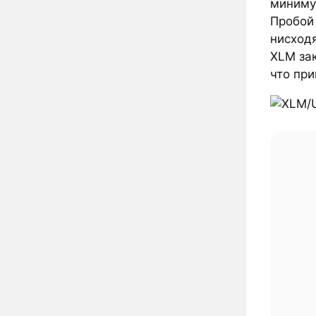
миниму
Пробой
нисход
XLM зак
что при