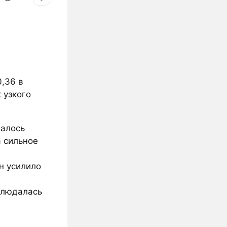
0,36 в
 узкого
далось
а сильное
н усилило
блюдалась