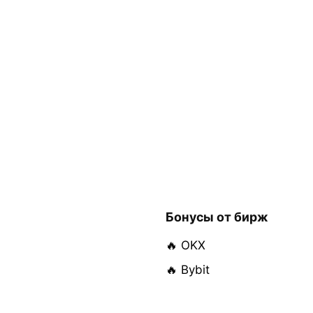
Бонусы от бирж
🔥 OKX
🔥 Bybit