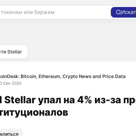
 токенам или биржам
Искат
ти Stellar
oinDesk: Bitcoin, Ethereum, Crypto News and Price Data
0 Сен 2025
 Stellar упал на 4% из-за 
титуционалов
елиться