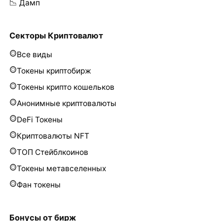
📉 Дамп
Секторы Криптовалют
Все виды
Токены криптобирж
Токены крипто кошельков
Анонимные криптовалюты
DeFi Токены
Криптовалюты NFT
ТОП Стейблкоинов
Токены метавселенных
Фан токены
Бонусы от бирж