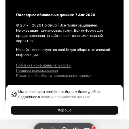
Последнее обновление данных: 7 Авг 2026
© 2017 - 2026 Holder.io | Все права защищены.
Не оказывает финансовых услуг. Вся информация
представленная на сайте носит ознакомительный
характер.
На сайте используются cookie для сбора статической
информации.
Политика конфиденциальности
Правила использования
Политика обработки персональных данных
Продукты
Мы используем cookie, что бы вам было удобно.
🍪
Ethereum GAS Tracker
Подробнее в
политике обработки данных
.
Хорошо