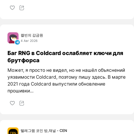
캘빈의 감금원
4 Авг 2026
Баг RNG в Coldcard ослабляет ключи для
брутфорса
Может, я просто не видел, но не нашёл объяснений
уязвимости Coldcard, поэтому пишу здесь. В марте
2021 года Coldcard выпустили обновление
прошивки...
텔레그램 코인 방,채널 - CEN