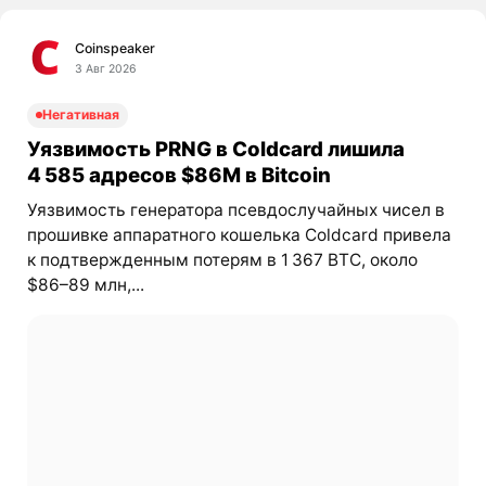
Coinspeaker
3 Авг 2026
Негативная
Уязвимость PRNG в Coldcard лишила
4 585 адресов $86M в Bitcoin
Уязвимость генератора псевдослучайных чисел в
прошивке аппаратного кошелька Coldcard привела
к подтвержденным потерям в 1 367 BTC, около
$86–89 млн,...