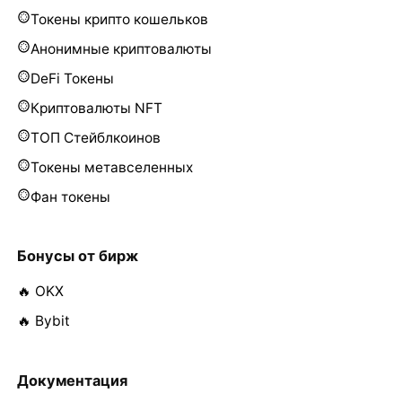
Токены крипто кошельков
Анонимные криптовалюты
DeFi Токены
Криптовалюты NFT
ТОП Стейблкоинов
Токены метавселенных
Фан токены
Бонусы от бирж
🔥 OKX
🔥 Bybit
Документация