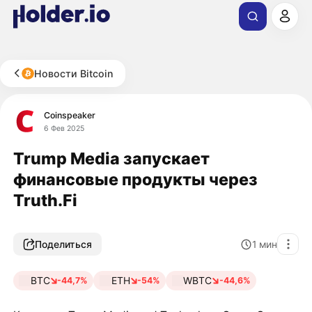
Новости Bitcoin
Coinspeaker
6 Фев 2025
Trump Media запускает
финансовые продукты через
Truth.Fi
Поделиться
1
мин
BTC
ETH
WBTC
-44,7%
-54%
-44,6%