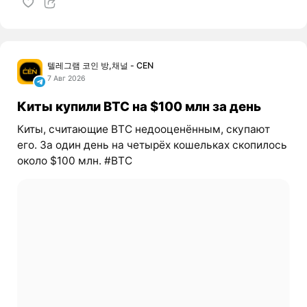
텔레그램 코인 방,채널 - CEN
7 Авг 2026
Киты купили BTC на $100 млн за день
Киты, считающие BTC недооценённым, скупают
его. За один день на четырёх кошельках скопилось
около $100 млн. #BTC