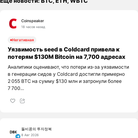
Ещё новости: BTC, ETH, WBTC
Coinspeaker
18 часов назад
Негативная
Уязвимость seed в Coldcard привела к
потерям $130M Bitcoin на 7,700 адресах
Аналитики оценивают, что потери из‑за уязвимости
в генерации сидов у Coldcard достигли примерно
2 055 BTC на сумму $130 млн и затронули более
7 700...
돌비콩의 투자정복
8 Авг 2026