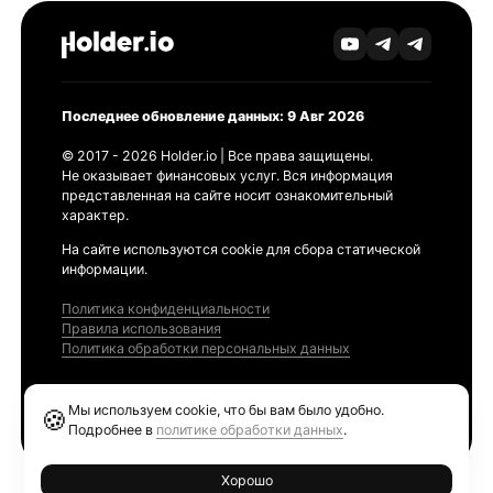
Последнее обновление данных: 9 Авг 2026
© 2017 - 2026 Holder.io | Все права защищены.
Не оказывает финансовых услуг. Вся информация
представленная на сайте носит ознакомительный
характер.
На сайте используются cookie для сбора статической
информации.
Политика конфиденциальности
Правила использования
Политика обработки персональных данных
Продукты
Мы используем cookie, что бы вам было удобно.
🍪
Ethereum GAS Tracker
Подробнее в
политике обработки данных
.
Хорошо