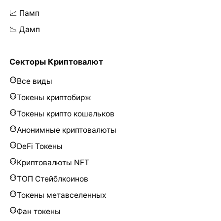
📈 Памп
📉 Дамп
Секторы Криптовалют
Все виды
Токены криптобирж
Токены крипто кошельков
Анонимные криптовалюты
DeFi Токены
Криптовалюты NFT
ТОП Стейблкоинов
Токены метавселенных
Фан токены