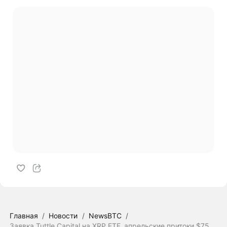
Главная
/
Новости
/
NewsBTC
/
Заявка Tuttle Capital на XRP ETF, апрельские притоки $75