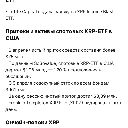
- Tuttle Capital подала заявку на
XRP
Income Blast
ETF.
Притоки и активы спотовых XRP‑ETF в
США
- В апреле чистый приток средств составил более
$75 млн.
- По данным SoSoValue, спотовые XRP‑ETF в США
держат $1,08 млрд — 1,20 % предложения в
обращении.
- С 9 апреля совокупный отток по всем фондам —
$661 тыс.
- За одну сессию чистый приток достиг $3,89 млн.
-
Franklin Templeton XRP ETF (XRPZ)
лидировал в этот
день.
Ончейн‑потоки XRP