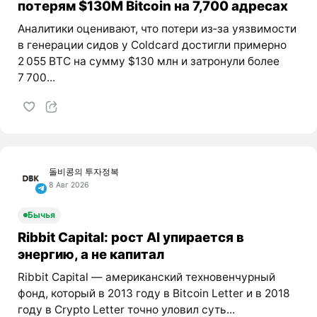
потерям $130M Bitcoin на 7,700 адресах
Аналитики оценивают, что потери из‑за уязвимости
в генерации сидов у Coldcard достигли примерно
2 055 BTC на сумму $130 млн и затронули более
7 700...
돌비콩의 투자정복
8 Авг 2026
Бычья
Ribbit Capital: рост AI упирается в
энергию, а не капитал
Ribbit Capital — американский техновенчурный
фонд, который в 2013 году в Bitcoin Letter и в 2018
году в Crypto Letter точно уловил суть...