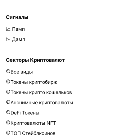
Сигналы
📈 Памп
📉 Дамп
Секторы Криптовалют
Все виды
Токены криптобирж
Токены крипто кошельков
Анонимные криптовалюты
DeFi Токены
Криптовалюты NFT
ТОП Стейблкоинов