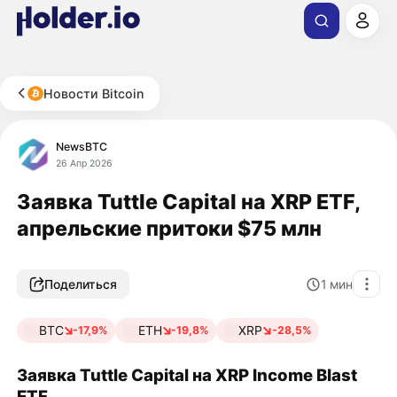
Новости Bitcoin
NewsBTC
26 Апр 2026
Заявка Tuttle Capital на XRP ETF,
апрельские притоки $75 млн
Поделиться
1
мин
BTC
ETH
XRP
-17,9%
-19,8%
-28,5%
Заявка Tuttle Capital на XRP Income Blast
ETF