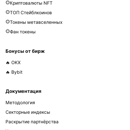
Криптовалюты NFT
ТОП Стейблкоинов
Токены метавселенных
Фан токены
Бонусы от бирж
🔥 OKX
🔥 Bybit
Документация
Методология
Секторные индексы
Раскрытие партнёрства