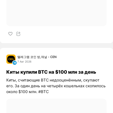
텔레그램 코인 방,채널 - CEN
7 Авг 2026
Киты купили BTC на $100 млн за день
Киты, считающие BTC недооценённым, скупают
его. За один день на четырёх кошельках скопилось
около $100 млн. #BTC