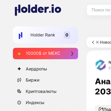
Поиск по
Holder Rank
Новос
10000$ от MEXC
2
Аирдропы
Ана
Биржи
203
Криптовалюты
Индексы
Под