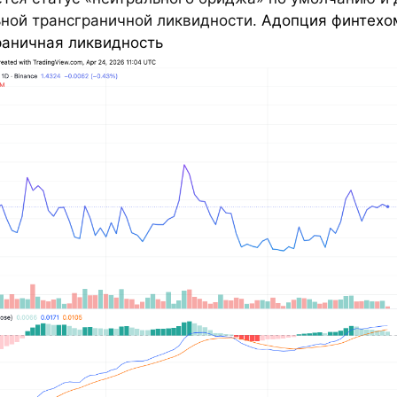
ьной трансграничной ликвидности.
Адопция финтехо
раничная ликвидность