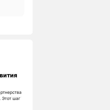
звития
артнерства
. Этот шаг