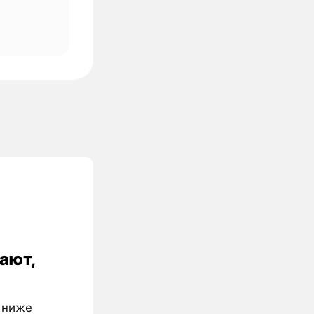
ают,
% ниже