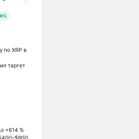
,6%
у по XRP в
тил таргет
до +614 %
$400–$800