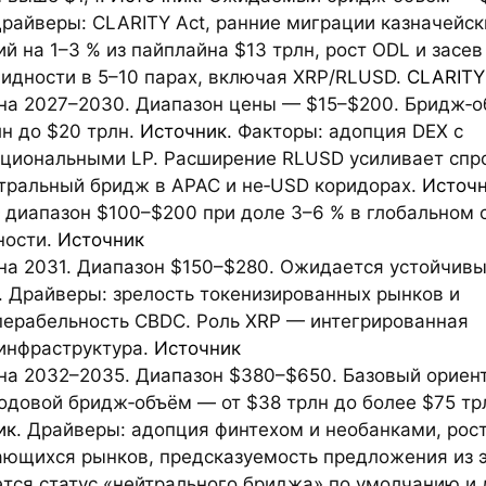
Драйверы: CLARITY Act, ранние миграции казначейск
й на 1–3 % из пайплайна $13 трлн, рост ODL и засев
видности в 5–10 парах, включая XRP/RLUSD.
CLARITY
 на 2027–2030. Диапазон цены — $15–$200. Бридж‑о
лн до $20 трлн.
Источник
. Факторы: адопция DEX с
уциональными LP. Расширение RLUSD усиливает спр
йтральный бридж в APAC и не‑USD коридорах.
Источ
 диапазон $100–$200 при доле 3–6 % в глобальном 
ности.
Источник
 на 2031. Диапазон $150–$280. Ожидается устойчивы
. Драйверы: зрелость токенизированных рынков и
перабельность CBDC. Роль XRP — интегрированная
инфраструктура.
Источник
 на 2032–2035. Диапазон $380–$650. Базовый ориен
одовой бридж‑объём — от $38 трлн до более $75 тр
ик
. Драйверы: адопция финтехом и необанками, рос
ающихся рынков, предсказуемость предложения из э
тся статус «нейтрального бриджа» по умолчанию и 