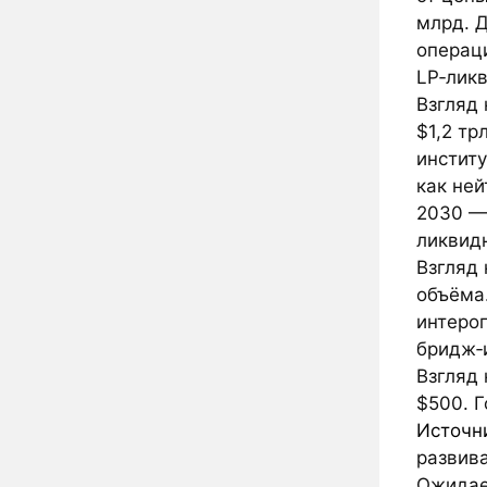
млрд. 
операци
LP‑лик
Взгляд
$1,2 тр
инстит
как не
2030 —
ликвид
Взгляд
объёма
интеро
бридж‑
Взгляд
$500. Г
Источн
развив
Ожидае