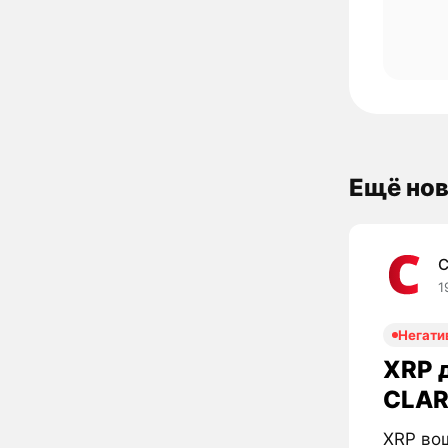
Ещё нов
C
1
Негати
XRP д
CLAR
XRP вош