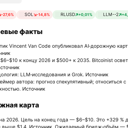
SOL
RLUSD
LLM--2
-27,6%
-14,8%
+0,01%
+4
евые факты
тик Vincent Van Code опубликовал AI‑дорожную карт
чник
 $6–$10 к концу 2026 и $500+ к 2035. Bitcoinist осве
сточник
дология: LLM‑исследования и Grok.
Источник
еймер автора: прогноз спекулятивный; относиться с
жностью.
Источник
жная карта
на 2026. Цель на конец года — $6–$10. Это +329 % 
 выше $1,4.
Источник
. Ожидаемый бридж‑объём — 