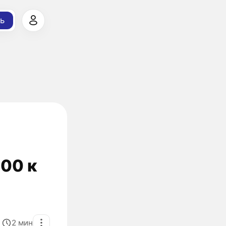
ь
00 к
2
мин