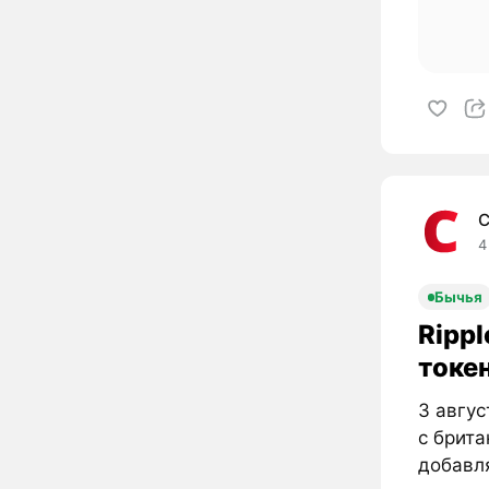
C
4
Бычья
Rippl
токе
3 авгус
с брита
добавля