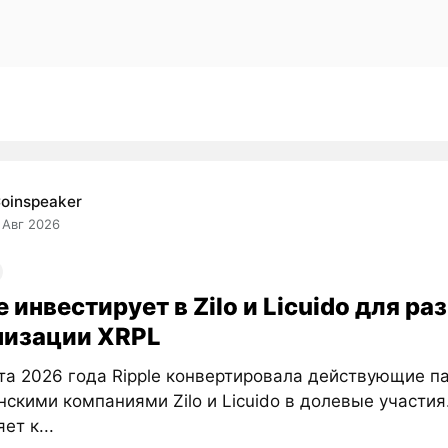
oinspeaker
 Авг 2026
e инвестирует в Zilo и Licuido для ра
низации XRPL
та 2026 года Ripple конвертировала действующие п
нскими компаниями Zilo и Licuido в долевые участия
ет к...