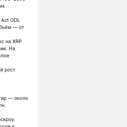
их
 Act
ODL
бъём — от
ос на
XRP
ник
. На
слое
й рост
тир — около
лн.
т
скроу.
доля в