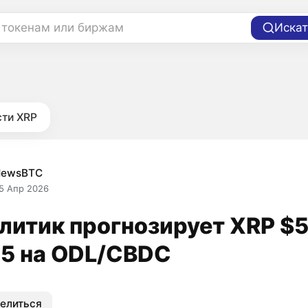
 токенам или биржам
Искат
ти XRP
NewsBTC
5 Апр 2026
литик прогнозирует XRP $5
5 на ODL/CBDC
елиться