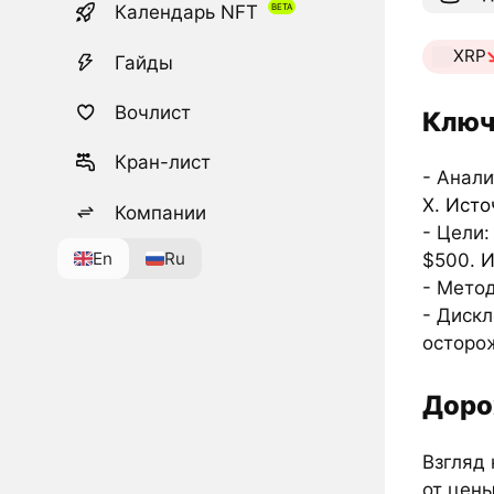
Календарь NFT
XRP
Гайды
Вочлист
Ключ
Кран-лист
- Анали
X.
Исто
Компании
- Цели:
En
Ru
$500.
И
- Мето
- Дискл
осторо
Доро
Взгляд 
от цены