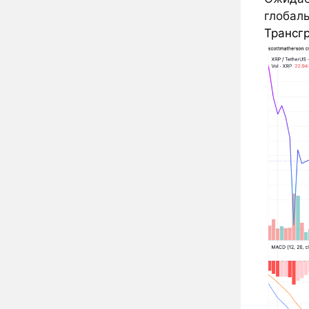
глобал
Трансг