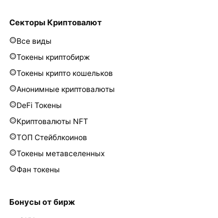
Секторы Криптовалют
Все виды
Токены криптобирж
Токены крипто кошельков
Анонимные криптовалюты
DeFi Токены
Криптовалюты NFT
ТОП Стейблкоинов
Токены метавселенных
Фан токены
Бонусы от бирж