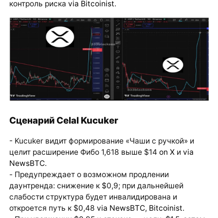
контроль риска
via Bitcoinist
.
Сценарий Celal Kucuker
- Kucuker видит формирование «Чаши с ручкой» и
целит расширение Фибо 1,618 выше $14
on X
и
via
NewsBTC
.
- Предупреждает о возможном продлении
даунтренда: снижение к $0,9; при дальнейшей
слабости структура будет инвалидирована и
откроется путь к $0,48
via NewsBTC
,
Bitcoinist
.