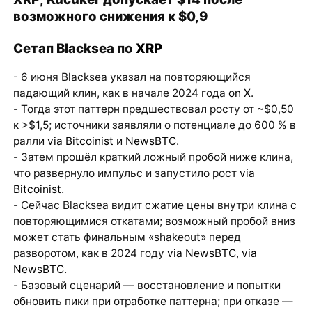
возможного снижения к $0,9
Сетап Blacksea по
XRP
- 6 июня Blacksea указал на повторяющийся
падающий клин, как в начале 2024 года
on X
.
- Тогда этот паттерн предшествовал росту от ~$0,50
к >$1,5; источники заявляли о потенциале до 600 % в
ралли
via Bitcoinist
и
NewsBTC
.
- Затем прошёл краткий ложный пробой ниже клина,
что развернуло импульс и запустило рост
via
Bitcoinist
.
- Сейчас Blacksea видит сжатие цены внутри клина с
повторяющимися откатами; возможный пробой вниз
может стать финальным «shakeout» перед
разворотом, как в 2024 году
via NewsBTC
,
via
NewsBTC
.
- Базовый сценарий — восстановление и попытки
обновить пики при отработке паттерна; при отказе —