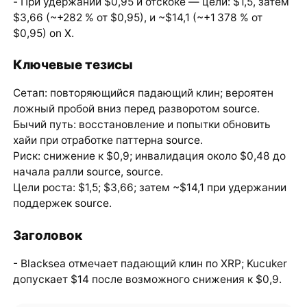
- При удержании $0,95 и отскоке — цели: $1,5, затем
$3,66 (~+282 % от $0,95), и ~$14,1 (~+1 378 % от
$0,95)
on X
.
Ключевые тезисы
Сетап: повторяющийся падающий клин; вероятен
ложный пробой вниз перед разворотом
source
.
Бычий путь: восстановление и попытки обновить
хайи при отработке паттерна
source
.
Риск: снижение к $0,9; инвалидация около $0,48 до
начала ралли
source
,
source
.
Цели роста: $1,5; $3,66; затем ~$14,1 при удержании
поддержек
source
.
Заголовок
- Blacksea отмечает падающий клин по XRP; Kucuker
допускает $14 после возможного снижения к $0,9.