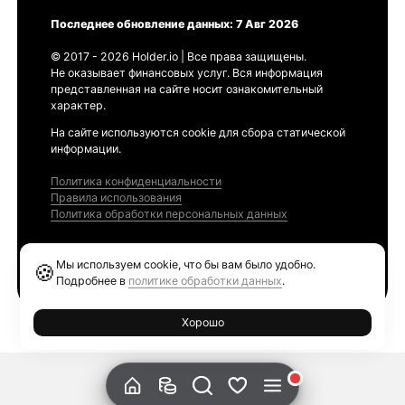
Последнее обновление данных: 7 Авг 2026
© 2017 - 2026 Holder.io | Все права защищены.
Не оказывает финансовых услуг. Вся информация
представленная на сайте носит ознакомительный
характер.
На сайте используются cookie для сбора статической
информации.
Политика конфиденциальности
Правила использования
Политика обработки персональных данных
Продукты
Мы используем cookie, что бы вам было удобно.
🍪
Ethereum GAS Tracker
Подробнее в
политике обработки данных
.
Хорошо