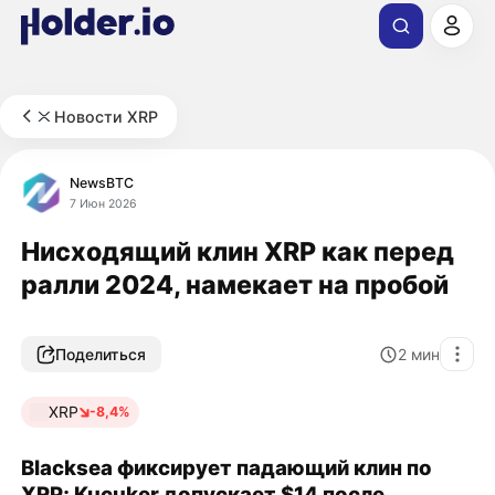
Новости XRP
NewsBTC
7 Июн 2026
Нисходящий клин XRP как перед
ралли 2024, намекает на пробой
Поделиться
2
мин
XRP
-8,4%
Blacksea фиксирует падающий клин по
XRP; Kucuker допускает $14 после