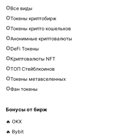
Все виды
Токены криптобирж
Токены крипто кошельков
Анонимные криптовалюты
DeFi Токены
Криптовалюты NFT
ТОП Стейблкоинов
Токены метавселенных
Фан токены
Бонусы от бирж
🔥 OKX
🔥 Bybit