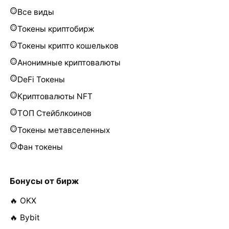
Все виды
Токены криптобирж
Токены крипто кошельков
Анонимные криптовалюты
DeFi Токены
Криптовалюты NFT
ТОП Стейблкоинов
Токены метавселенных
Фан токены
Бонусы от бирж
🔥 OKX
🔥 Bybit