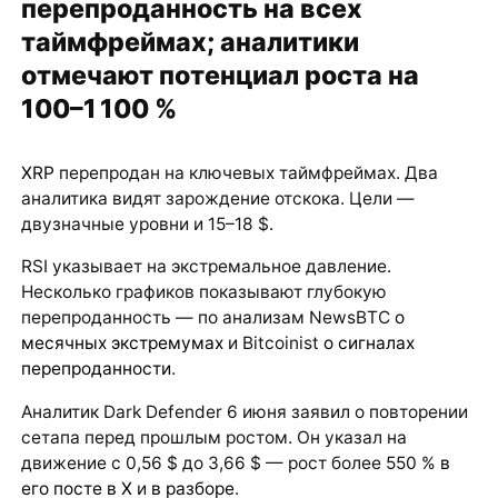
перепроданность на всех
таймфреймах; аналитики
отмечают потенциал роста на
100–1 100 %
XRP
перепродан на ключевых таймфреймах. Два
аналитика видят зарождение отскока. Цели —
двузначные уровни и 15–18 $.
RSI указывает на экстремальное давление.
Несколько графиков показывают глубокую
перепроданность — по анализам NewsBTC
о
месячных экстремумах
и Bitcoinist
о сигналах
перепроданности
.
Аналитик Dark Defender 6 июня заявил о повторении
сетапа перед прошлым ростом. Он указал на
движение с 0,56 $ до 3,66 $ — рост более 550 %
в
его посте в X
и
в разборе
.