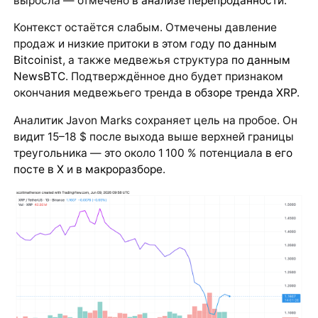
выросла — отмечено
в анализе перепроданности
.
Контекст остаётся слабым. Отмечены давление
продаж и низкие притоки в этом году
по данным
Bitcoinist
, а также медвежья структура
по данным
NewsBTC
. Подтверждённое дно будет признаком
окончания медвежьего тренда
в обзоре тренда XRP
.
Аналитик Javon Marks сохраняет цель на пробое. Он
видит 15–18 $ после выхода выше верхней границы
треугольника — это около 1 100 % потенциала
в его
посте в X
и
в макроразборе
.