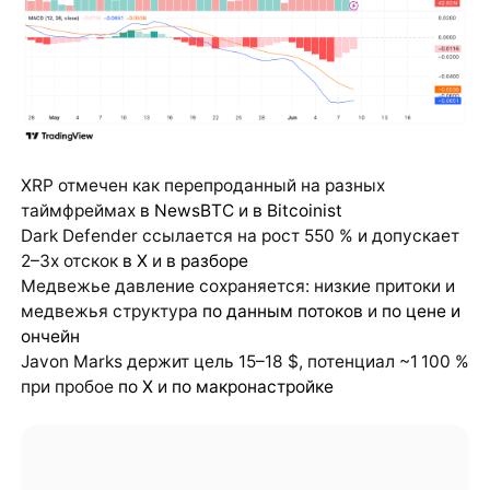
XRP отмечен как перепроданный на разных
таймфреймах
в NewsBTC
и
в Bitcoinist
Dark Defender ссылается на рост 550 % и допускает
2–3x отскок
в X
и
в разборе
Медвежье давление сохраняется: низкие притоки и
медвежья структура
по данным потоков
и
по цене и
ончейн
Javon Marks держит цель 15–18 $, потенциал ~1 100 %
при пробое
по X
и
по макронастройке