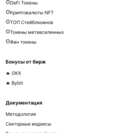
DeFi Токены
Криптовалюты NFT
ТОП Стейблкоинов
Токены метавселенных
Фан токены
Бонусы от бирж
🔥 OKX
🔥 Bybit
Документация
Методология
Секторные индексы