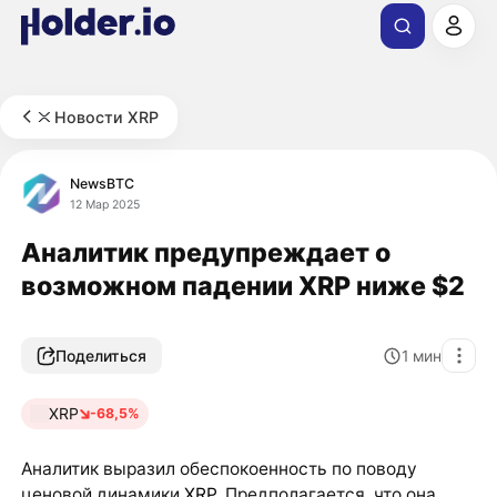
Новости XRP
NewsBTC
12 Мар 2025
Аналитик предупреждает о
возможном падении XRP ниже $2
Поделиться
1
мин
XRP
-68,5%
Аналитик выразил обеспокоенность по поводу
ценовой динамики
XRP
. Предполагается, что она