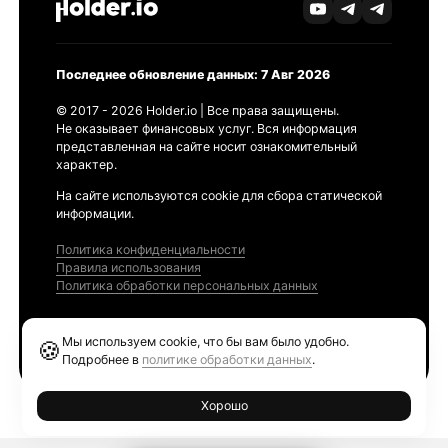
Последнее обновление данных: 7 Авг 2026
© 2017 - 2026 Holder.io | Все права защищены.
Не оказывает финансовых услуг. Вся информация
представленная на сайте носит ознакомительный
характер.
На сайте используются cookie для сбора статической
информации.
Политика конфиденциальности
Правила использования
Политика обработки персональных данных
Продукты
Мы используем cookie, что бы вам было удобно.
🍪
Ethereum GAS Tracker
Подробнее в
политике обработки данных
.
Хорошо