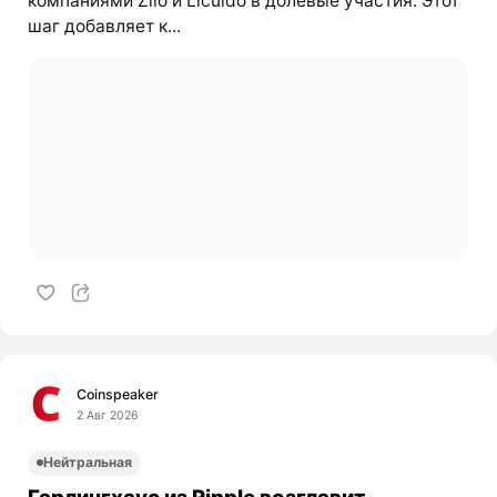
компаниями Zilo и Licuido в долевые участия. Этот
шаг добавляет к...
Coinspeaker
2 Авг 2026
Нейтральная
Гарлингхаус из Ripple возглавит