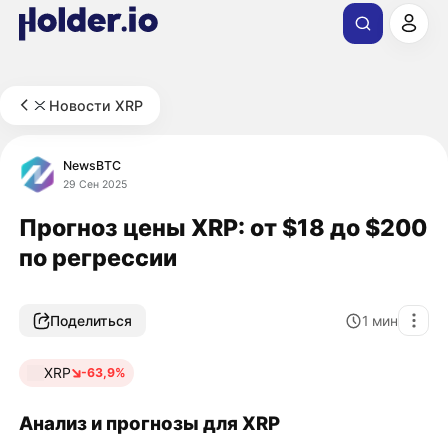
Новости XRP
NewsBTC
29 Сен 2025
Прогноз цены XRP: от $18 до $200
по регрессии
Поделиться
1
мин
XRP
-63,9%
Анализ и прогнозы для XRP