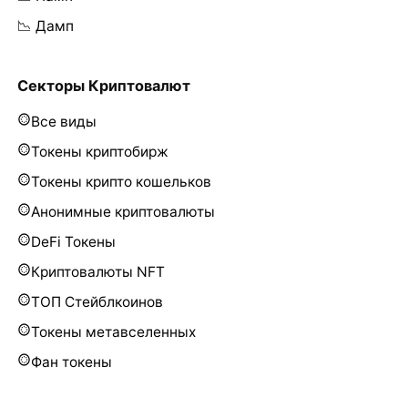
📉 Дамп
Секторы Криптовалют
Все виды
Токены криптобирж
Токены крипто кошельков
Анонимные криптовалюты
DeFi Токены
Криптовалюты NFT
ТОП Стейблкоинов
Токены метавселенных
Фан токены