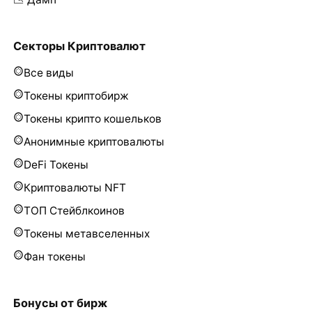
Секторы Криптовалют
Все виды
Токены криптобирж
Токены крипто кошельков
Анонимные криптовалюты
DeFi Токены
Криптовалюты NFT
ТОП Стейблкоинов
Токены метавселенных
Фан токены
Бонусы от бирж