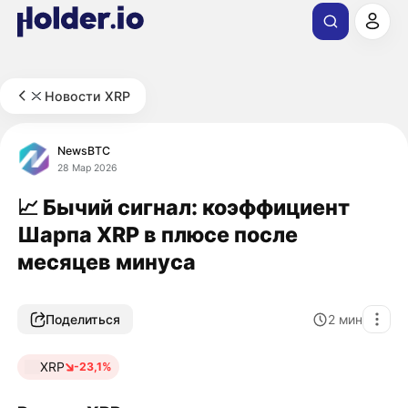
Новости XRP
NewsBTC
28 Мар 2026
📈 Бычий сигнал: коэффициент
Шарпа XRP в плюсе после
месяцев минуса
Поделиться
2
мин
XRP
-23,1%