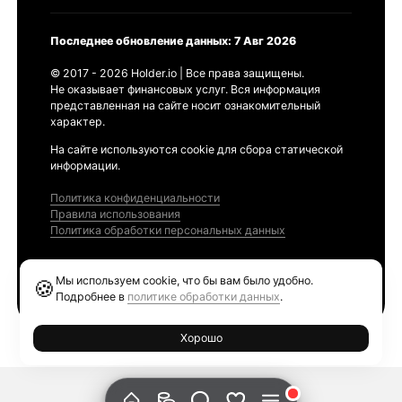
Последнее обновление данных: 7 Авг 2026
© 2017 - 2026 Holder.io | Все права защищены.
Не оказывает финансовых услуг. Вся информация
представленная на сайте носит ознакомительный
характер.
На сайте используются cookie для сбора статической
информации.
Политика конфиденциальности
Правила использования
Политика обработки персональных данных
Продукты
Мы используем cookie, что бы вам было удобно.
🍪
Ethereum GAS Tracker
Подробнее в
политике обработки данных
.
Хорошо