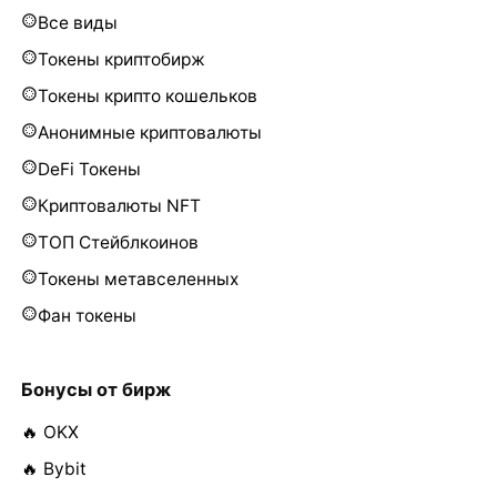
Все виды
Токены криптобирж
Токены крипто кошельков
Анонимные криптовалюты
DeFi Токены
Криптовалюты NFT
ТОП Стейблкоинов
Токены метавселенных
Фан токены
Бонусы от бирж
🔥 OKX
🔥 Bybit