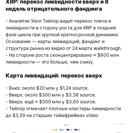
XRP: перекос ликвидности вверх и 8
недель отрицательного фандинга
- Аналитик Уилл Тейлор видит перекос плеча и
ликвидности в сторону роста для
XRP
в поздней
фазе цикла при хрупкой краткосрочной динамике.
Основание — карты ликвидаций, фандинг и
структура рынка из видео от 24 марта
walkthrough
.
- На стороне роста сконцентрировано ≈ $600 млн
ликвидности — это больше, чем снизу.
Карта ликвидаций: перекос вверх
- Вниз: около $20 млн у $1,24
source
.
- Вверх: около $300 млн у $3,38
source
.
- Вверх: ещё ≈ $300 млн у $3,60
source
.
- Тейлор отмечает плотные кластеры ликвидности
до $3,59 на старших таймфреймах
video
.