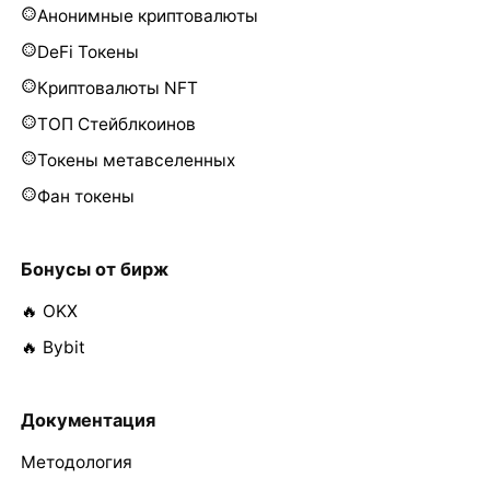
Анонимные криптовалюты
DeFi Токены
Криптовалюты NFT
ТОП Стейблкоинов
Токены метавселенных
Фан токены
Бонусы от бирж
🔥 OKX
🔥 Bybit
Документация
Методология