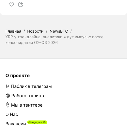
Главная
/
Новости
/
NewsBTC
/
XRP у трендлайна, аналитики ждут импульс после
консолидации Q2–Q3 2026
О проекте
🤘 Паблик в телеграм
😎 Работа в крипте
👌 Мы в твиттере
О Нас
Вакансии