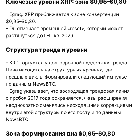
Ключевые уровни XRP: зона $0,95–$0,80
- Egrag:
XRP
приближается к зоне конвергенции
$0,95–$0,80.
- Он отмечает временной «reset», который может
растянуться до II–III кв. 2026.
Структура тренда и уровни
- XRP торгуется у долгосрочной поддержки тренда.
Цена находится на структурных уровнях, где
прошлые циклы формировали следующий импульс
по данным NewsBTC
.
- Egrag указывает, что восходящая трендовая линия
с пробоя 2017 года сохраняется. Фазы расширения
неоднократно сменялись нисходящими коррекциями
внутри этой структуры
по его посту
и
по данным
NewsBTC
.
Зона формирования дна $0,95–$0,80