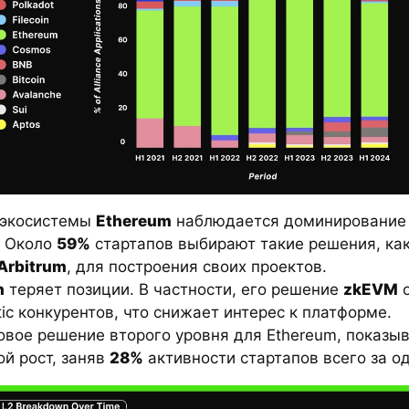
 экосистемы
Ethereum
наблюдается доминировани
. Около
59%
стартапов выбирают такие решения, ка
Arbitrum
, для построения своих проектов.
n
теряет позиции. В частности, его решение
zkEVM
о
tic конкурентов, что снижает интерес к платформе.
новое решение второго уровня для Ethereum, показы
й рост, заняв
28%
активности стартапов всего за од