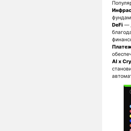
Популя
Инфрас
фундам
DeFi
— 
благод
финанс
Платеж
обеспе
AI x Cr
станов
автома