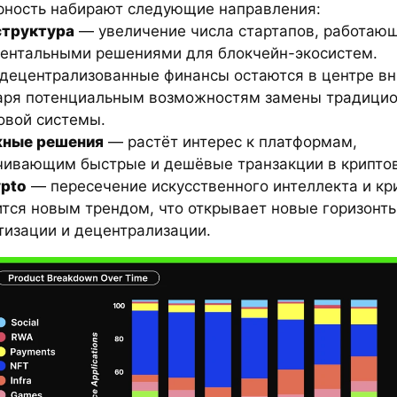
рность набирают следующие направления:
труктура
— увеличение числа стартапов, работаю
ентальными решениями для блокчейн-экосистем.
децентрализованные финансы остаются в центре в
аря потенциальным возможностям замены традици
овой системы.
ные решения
— растёт интерес к платформам,
чивающим быстрые и дешёвые транзакции в крипто
ypto
— пересечение искусственного интеллекта и кр
ится новым трендом, что открывает новые горизонт
тизации и децентрализации.