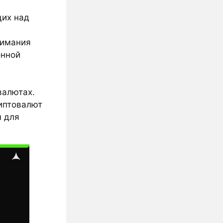
щих над
нимания
онной
валютах.
иптовалют
ы для