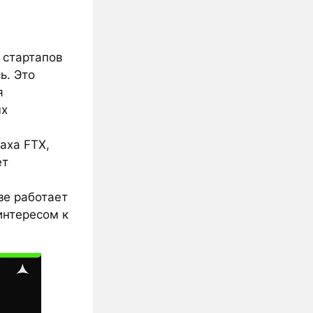
 стартапов
ь. Это
я
ых
аха FTX,
ет
зе работает
интересом к