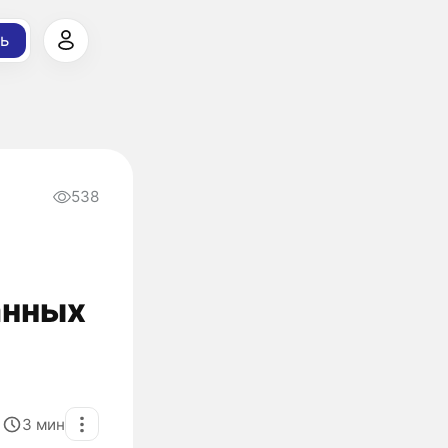
ь
538
анных
3
мин