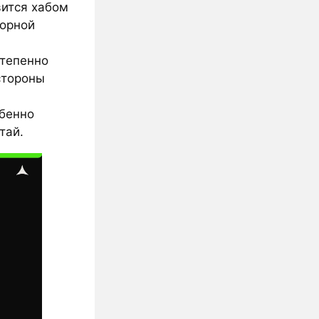
вится хабом
торной
степенно
стороны
обенно
тай.