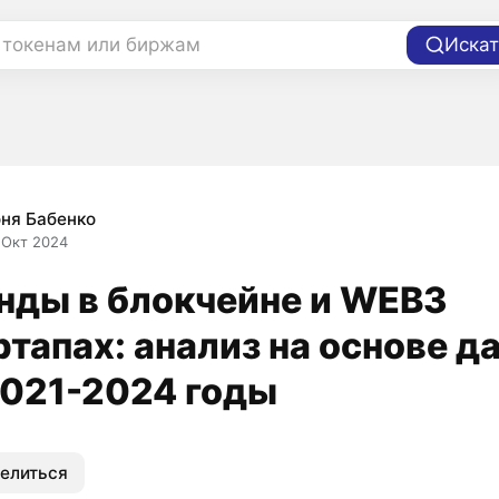
 токенам или биржам
Искат
ня Бабенко
 Окт 2024
нды в блокчейне и WEB3
ртапах: анализ на основе д
2021-2024 годы
елиться