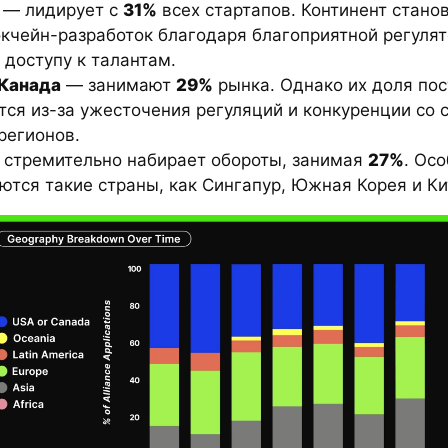
— лидирует с
31%
всех стартапов. Континент стано
окчейн-разработок благодаря благоприятной регуля
 доступу к талантам.
Канада
— занимают
29%
рынка. Однако их доля по
тся из-за ужесточения регуляций и конкуренции со 
регионов.
стремительно набирает обороты, занимая
27%
. Ос
тся такие страны, как Сингапур, Южная Корея и Ки