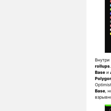
Внутри
rollups
Base
и
Polygo
Optimis
Base
, 
взрывно