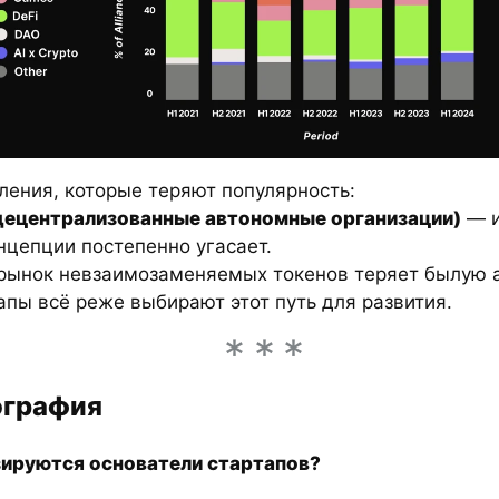
ления, которые теряют популярность:
децентрализованные автономные организации)
— и
нцепции постепенно угасает.
ынок невзаимозаменяемых токенов теряет былую а
апы всё реже выбирают этот путь для развития.
еография
зируются основатели стартапов?