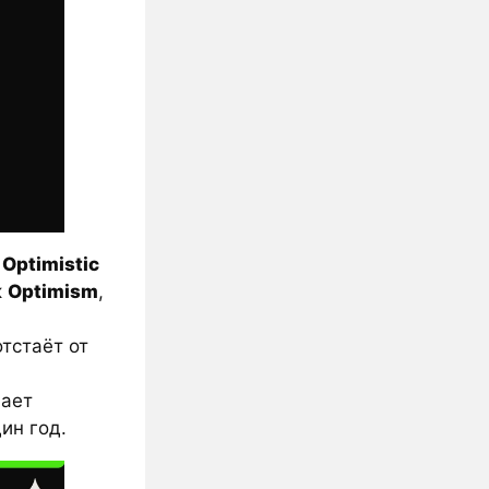
е
Optimistic
к
Optimism
,
тстаёт от
вает
ин год.