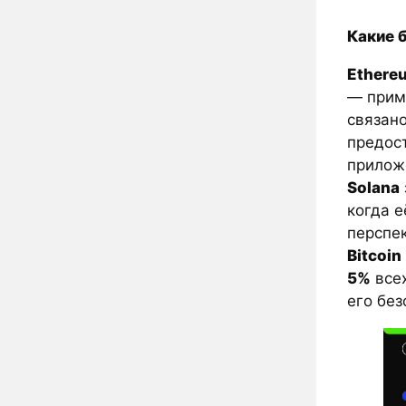
Какие 
Ethere
— при
связан
предос
прилож
Solana
когда е
перспек
Bitcoin
5%
всех
его без