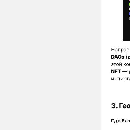
Направ
DAOs (
этой ко
NFT
— р
и старт
3. Г
Где ба