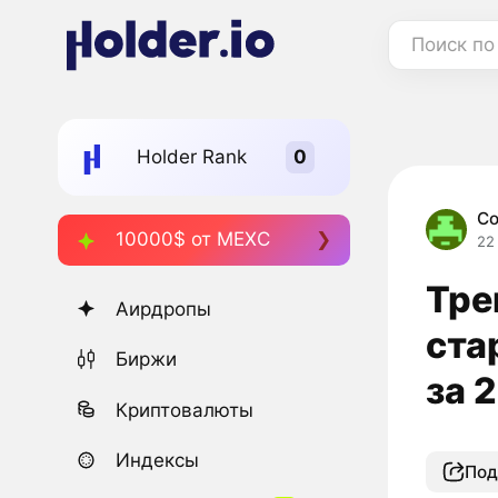
Поиск по
Holder Rank
Со
10000$ от MEXC
22
Тре
Аирдропы
ста
Биржи
за 
Криптовалюты
Индексы
Под