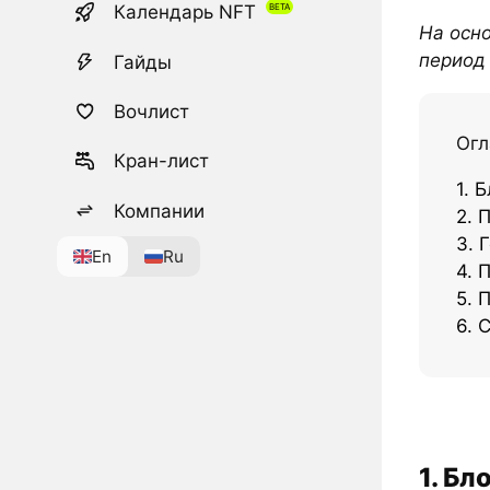
Календарь NFT
На осно
период 
Гайды
Вочлист
Огл
Кран-лист
1. 
Компании
2. 
3. 
En
Ru
4. 
5. 
6. 
1. Бл