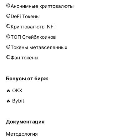
Анонимные криптовалюты
DeFi Токены
Криптовалюты NFT
ТОП Стейблкоинов
Токены метавселенных
Фан токены
Бонусы от бирж
🔥 OKX
🔥 Bybit
Документация
Методология