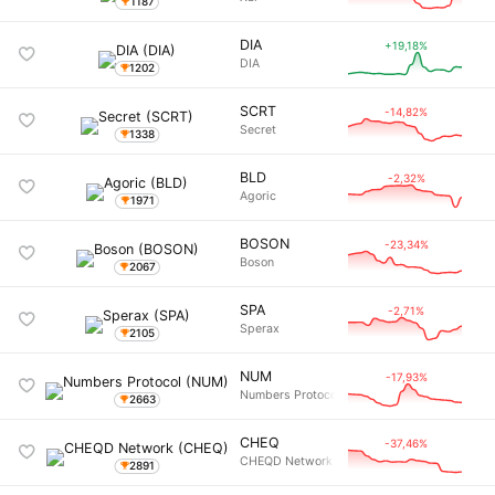
1187
DIA
+19,18%
DIA
1202
SCRT
-14,82%
Secret
1338
BLD
-2,32%
Agoric
1971
BOSON
-23,34%
Boson
2067
SPA
-2,71%
Sperax
2105
NUM
-17,93%
Numbers Protocol
2663
CHEQ
-37,46%
CHEQD Network
2891