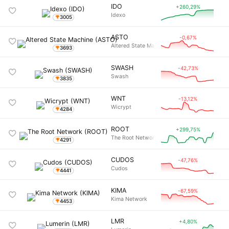
IDO
+260,29%
Idexo
3005
ASTO
-0,67%
Altered State Machine
3693
SWASH
-42,73%
Swash
3835
WNT
-13,12%
Wicrypt
4284
ROOT
+299,75%
The Root Network
4291
CUDOS
-47,76%
Cudos
4441
KIMA
-67,59%
Kima Network
4453
LMR
+4,80%