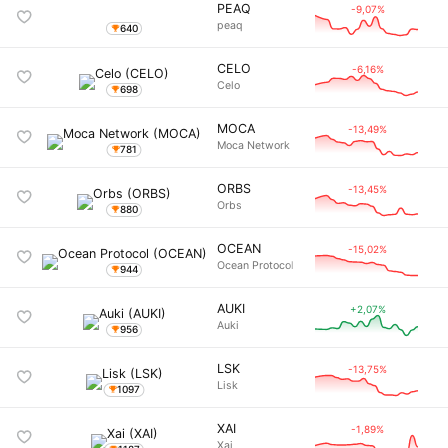
PEAQ
-9,07%
peaq
640
CELO
-6,16%
Celo
698
MOCA
-13,49%
Moca Network
781
ORBS
-13,45%
Orbs
880
OCEAN
-15,02%
Ocean Protocol
944
AUKI
+2,07%
Auki
956
LSK
-13,75%
Lisk
1097
XAI
-1,89%
Xai