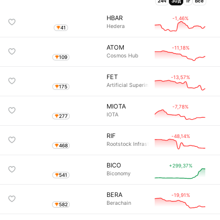
24ч
30д
1г
Всё
HBAR
-1,46%
Hedera
41
ATOM
-11,18%
Cosmos Hub
109
FET
-13,57%
Artificial Superintelligence Alliance
175
MIOTA
-7,78%
IOTA
277
RIF
-48,14%
Rootstock Infrastructure Framework
468
BICO
+299,37%
Biconomy
541
BERA
-19,91%
Berachain
582