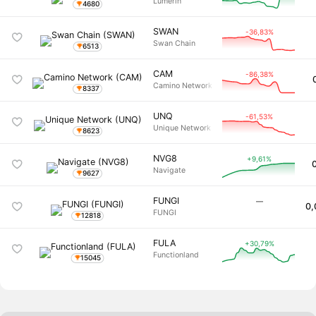
Lumerin
4680
SWAN
-36,83%
Swan Chain
6513
CAM
-86,38%
Camino Network
8337
UNQ
-61,53%
Unique Network
8623
NVG8
+9,61%
Navigate
9627
FUNGI
―
0,
FUNGI
12818
FULA
+30,79%
Functionland
15045