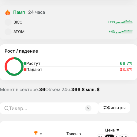
Памп
24 часа
BICO
+11%
ATOM
+4%
Рост / падение
Растут
66.7%
Падают
33.3%
Монет в секторе:
36
Объём 24ч:
366,8 млн. $
Фильтры
Цена
Токен