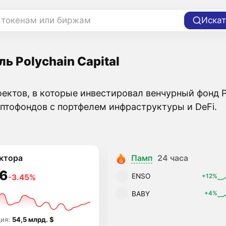
 токенам или биржам
Искат
ь Polychain Capital
ектов, в которые инвестировал венчурный фонд Po
птофондов с портфелем инфраструктуры и DeFi.
ктора
Памп
24 часа
6
ENSO
+12%
-3.45%
BABY
+4%
ция:
54,5 млрд. $