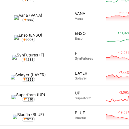
758
-21,96
VANA
Vana
886
+51,02
ENSO
Enso
1006
-12,23
F
SynFutures
1258
-7,44
LAYER
Solayer
1299
-3,56
UP
Superform
1310
-19,58
BLUE
Bluefin
2011