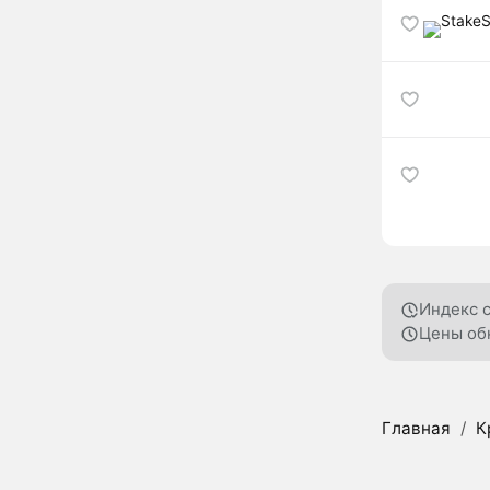
Индекс 
Цены об
Главная
/
К