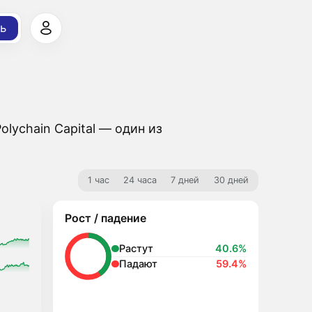
ь
lychain Capital — один из
1 час
24 часа
7 дней
30 дней
Рост / падение
Растут
40.6%
Падают
59.4%