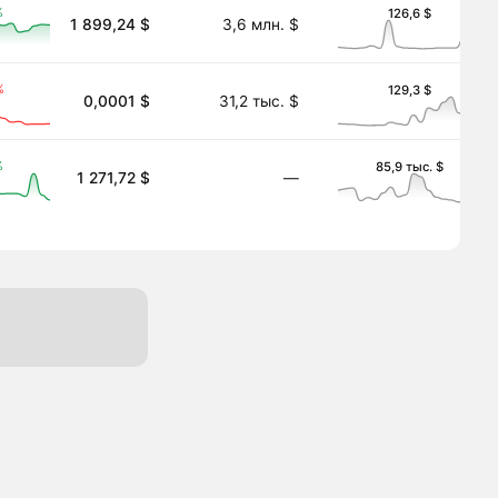
%
126,6 $
1 899,24 $
3,6 млн. $
n
%
129,3 $
0,0001 $
31,2 тыс. $
%
85,9 тыс. $
1 271,72 $
―