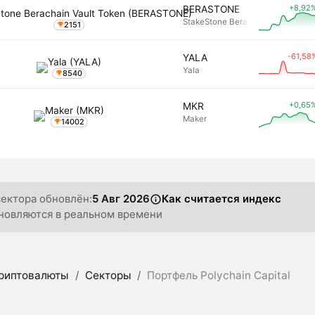
+8,92
BERASTONE
StakeStone Berachain Vault Toke
2151
-61,58
YALA
Yala
8540
+0,65
MKR
Maker
14002
сектора обновлён:
5 Авг 2026
Как считается индекс
новляются в реальном времени
риптовалюты
/
Секторы
/
Портфель Polychain Capital