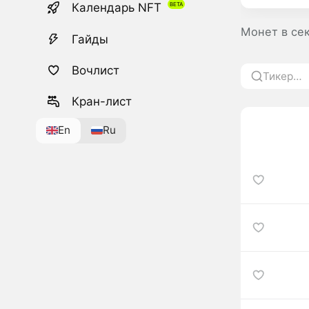
Календарь NFT
Монет в се
Гайды
Вочлист
Кран-лист
En
Ru