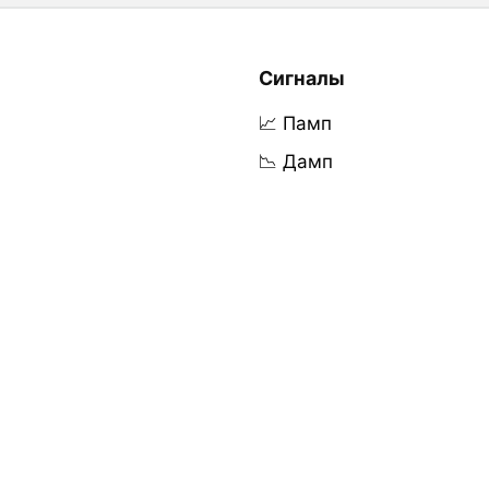
Сигналы
📈 Памп
📉 Дамп