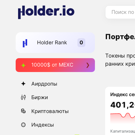
Поиск по
Портфел
Holder Rank
Токены про
ранних кри
10000$ от MEXC
Аирдропы
Индекс се
Биржи
401,2
Криптовалюты
Индексы
Капитализа