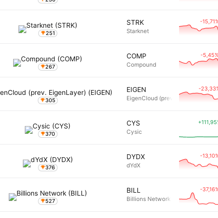
-15,71
STRK
Starknet
251
-5,45
COMP
Compound
267
-23,33
EIGEN
EigenCloud (prev. EigenLayer)
305
+111,9
CYS
Cysic
370
-13,10
DYDX
dYdX
376
-37,16
BILL
Billions Network
527