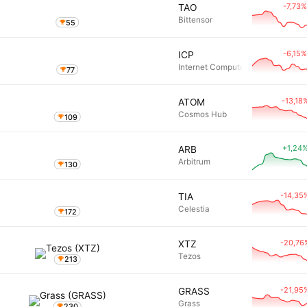
-7,73%
TAO
Bittensor
55
-6,15%
ICP
Internet Computer
77
-13,18
ATOM
Cosmos Hub
109
+1,24
ARB
Arbitrum
130
-14,35
TIA
Celestia
172
-20,76
XTZ
Tezos
213
-21,95
GRASS
Grass
230