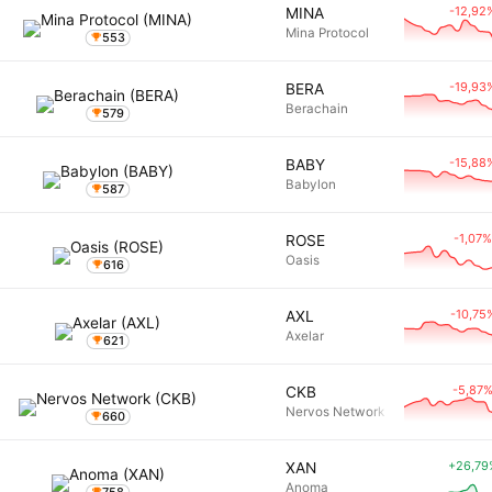
-12,92
MINA
Mina Protocol
553
-19,93
BERA
Berachain
579
-15,88
BABY
Babylon
587
-1,07%
ROSE
Oasis
616
-10,75
AXL
Axelar
621
-5,87
CKB
Nervos Network
660
+26,79
XAN
Anoma