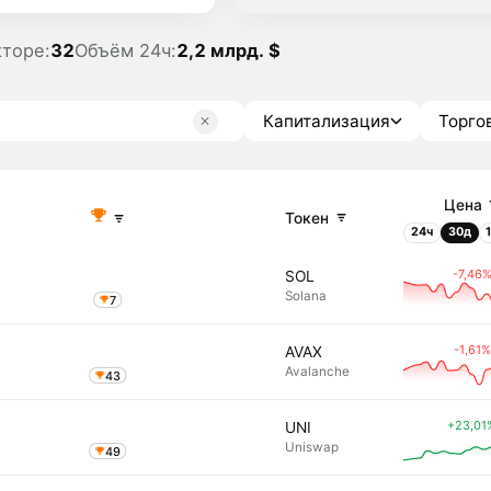
кторе:
32
Объём 24ч:
2,2 млрд. $
Капитализация
Торго
Цена
Токен
24ч
30д
-7,46
SOL
Solana
7
-1,61%
AVAX
Avalanche
43
+23,01
UNI
Uniswap
49