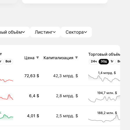
вый объём
Листинг
Сектора
Торговый объём
Цена
Капитализация
1г
Всё
24ч
30д
1г
Всё
%
1,4 млрд. $
72,63 $
42,3 млрд. $
194,7 млн. $
6,4 $
2,8 млрд. $
%
188,2 млн. $
4,01 $
2,5 млрд. $