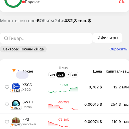
Падают
0%
Монет в секторе:
5
Объём 24ч:
482,3 тыс. $
Фильтры
Сбросить
Сектора: Токены Zilliqa
Цена
Токен
Цена
Капитализац
24ч
30д
1г
Всё
XSGD
+1,05%
0,782 $
12,2 млн
XSGD
1321
SWTH
-50,75%
0,00015 $
254,3 тыс
Demex
4972
FPS
-75,80%
0,00074 $
110,9 тыс
web3war
6221