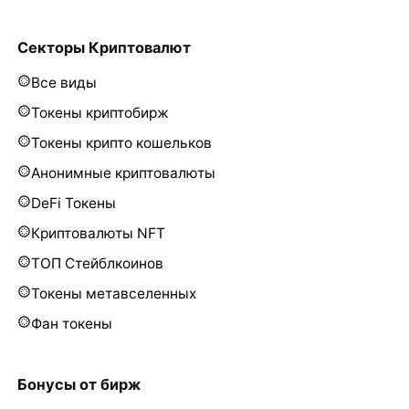
Секторы Криптовалют
Все виды
Токены криптобирж
Токены крипто кошельков
Анонимные криптовалюты
DeFi Токены
Криптовалюты NFT
ТОП Стейблкоинов
Токены метавселенных
Фан токены
Бонусы от бирж