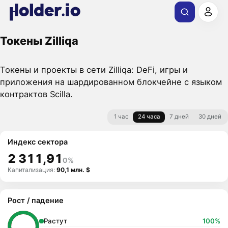
Токены Zilliqa
Токены и проекты в сети Zilliqa: DeFi, игры и
приложения на шардированном блокчейне с языком
контрактов Scilla.
1 час
24 часа
7 дней
30 дней
Индекс сектора
2 311,91
0%
Капитализация:
90,1 млн. $
Рост / падение
Растут
100%