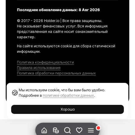
Последнее обновление данных: 8 Авг 2026
© 2017 - 2026 Holder.io | Все права защищены.
Не оказывает финансовых услуг. Вся информация
представленная на сайте носит ознакомительный
характер.
На сайте используются cookie для сбора статической
информации.
Политика конфиденциальности
Правила использования
Политика обработки персональных данных
Продукты
Мы используем cookie, что бы вам было удобно.
🍪
Ethereum GAS Tracker
Подробнее в
политике обработки данных
.
Хорошо