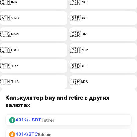
🇮🇳
🇵🇰
INR
PKR
🇻🇳
🇧🇷
VND
BRL
🇳🇬
🇮🇩
NGN
IDR
🇺🇦
🇵🇭
UAH
PHP
🇹🇷
🇧🇩
TRY
BDT
🇹🇭
🇦🇷
THB
ARS
Калькулятор buy and retire в других
валютах
401K/USDT
Tether
401K/BTC
Bitcoin