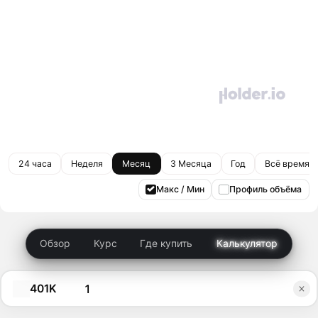
24 часа
Неделя
Месяц
3 Месяца
Год
Всё время
Макс / Мин
Профиль объёма
Обзор
Курс
Где купить
Калькулятор
401K