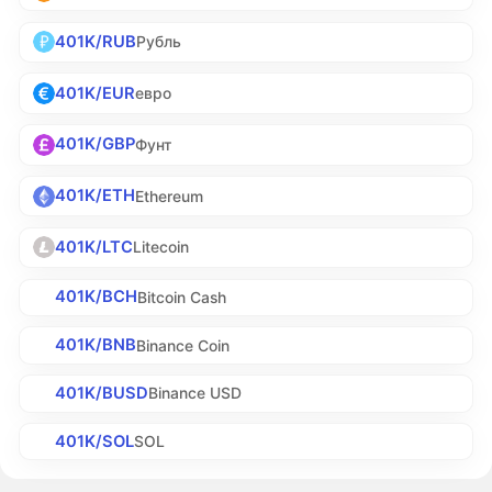
401K/RUB
Рубль
401K/EUR
евро
401K/GBP
Фунт
401K/ETH
Ethereum
401K/LTC
Litecoin
401K/BCH
Bitcoin Cash
401K/BNB
Binance Coin
401K/BUSD
Binance USD
401K/SOL
SOL