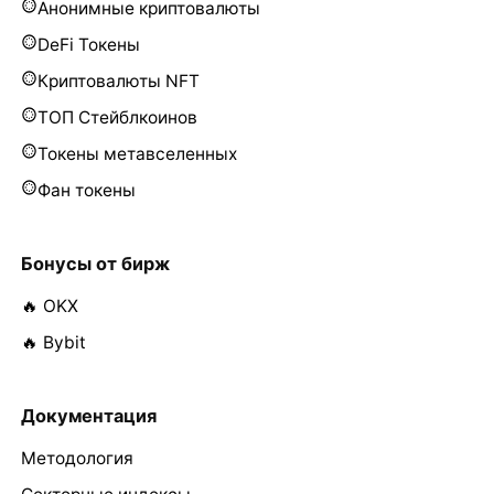
Анонимные криптовалюты
DeFi Токены
Криптовалюты NFT
ТОП Стейблкоинов
Токены метавселенных
Фан токены
Бонусы от бирж
🔥 OKX
🔥 Bybit
Документация
Методология