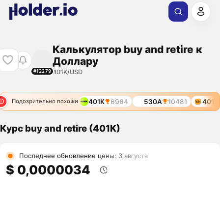
Калькулятор buy and retire к
Доллару
401K/USD
#12279
401K
6964
530A
10481
401K
Подозрительно похожи
Курс buy and retire (401K)
Последнее обновление цены: 3 августа
$ 0,0000034