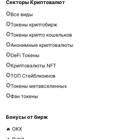
Секторы Криптовалют
Все виды
Токены криптобирж
Токены крипто кошельков
Анонимные криптовалюты
DeFi Токены
Криптовалюты NFT
ТОП Стейблкоинов
Токены метавселенных
Фан токены
Бонусы от бирж
🔥 OKX