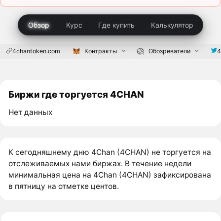
Обзор
Курс
Где купить
Калькулятор
4chantoken.com
Контракты
Обозреватели
4
Биржи где торгуется 4CHAN
Нет данных
К сегодняшнему дню 4Chan (4CHAN) не торгуется на
отслеживаемых нами биржах. В течение недели
минимальная цена на 4Chan (4CHAN) зафиксирована
в пятницу на отметке центов.