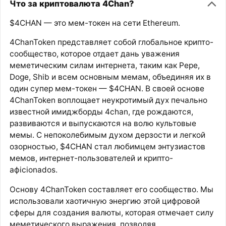
Что за криптовалюта 4Chan?
$4CHAN — это мем-токен на сети Ethereum.
4ChanToken представляет собой глобальное крипто-
сообщество, которое отдает дань уважения
меметическим силам интернета, таким как Pepe,
Doge, Shib и всем основным мемам, объединяя их в
один супер мем-токен — $4CHAN. В своей основе
4ChanToken воплощает неукротимый дух печально
известной имиджборды 4chan, где рождаются,
развиваются и выпускаются на волю культовые
мемы. С непоколебимым духом дерзости и легкой
озорностью, $4CHAN стал любимцем энтузиастов
мемов, интернет-пользователей и крипто-
афicionados.
Основу 4ChanToken составляет его сообщество. Мы
использовали хаотичную энергию этой цифровой
сферы для создания валюты, которая отмечает силу
меметического выражения, позволяя