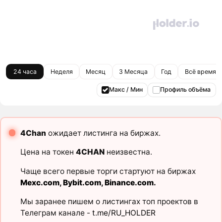
24 часа
Неделя
Месяц
3 Месяца
Год
Всё время
Макс / Мин
Профиль объёма
4Chan
ожидает листинга на биржах.
Цена на токен
4CHAN
неизвестна.
Чаще всего первые торги стартуют на биржах
Mexc.com
,
Bybit.com
,
Binance.com
.
Мы заранее пишем о листингах топ проектов в
Телеграм канале -
t.me/RU_HOLDER