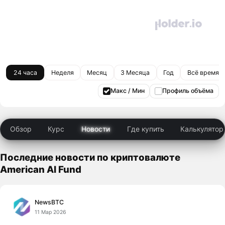
24 часа
Неделя
Месяц
3 Месяца
Год
Всё время
Макс / Мин
Профиль объёма
Обзор
Курс
Новости
Где купить
Калькулятор
Последние новости по криптовалюте
American AI Fund
NewsBTC
11 Мар 2026