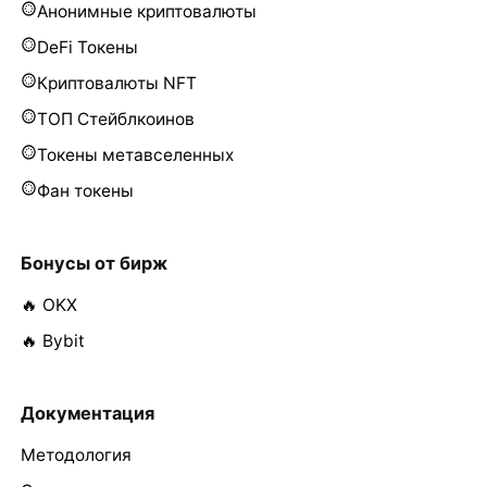
Анонимные криптовалюты
DeFi Токены
Криптовалюты NFT
ТОП Стейблкоинов
Токены метавселенных
Фан токены
Бонусы от бирж
🔥 OKX
🔥 Bybit
Документация
Методология