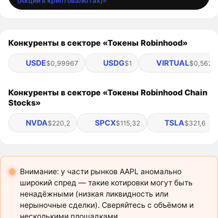
(Акции в криптовалютах)»
Конкуренты в секторе «Токены Robinhood»
USDE
USDG
VIRTUAL
$0,99967
$1
$0,562
Конкуренты в секторе «Токены Robinhood Chain
Stocks»
NVDA
SPCX
TSLA
$220,2
$115,32
$321,6
Внимание: у части рынков AAPL аномально
широкий спред — такие котировки могут быть
ненадёжными (низкая ликвидность или
нерыночные сделки). Сверяйтесь с объёмом и
несколькими площадками.