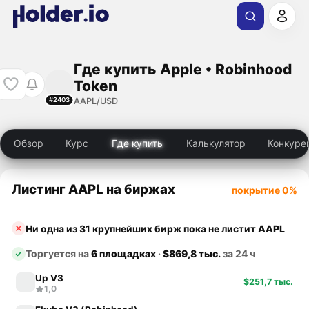
Где купить Apple • Robinhood
Token
AAPL/USD
#2403
Обзор
Курс
Где купить
Калькулятор
Конкуре
Листинг AAPL на биржах
покрытие 0%
Ни одна из 31 крупнейших бирж пока не листит
AAPL
Торгуется на
6 площадках
·
$869,8 тыс.
за 24 ч
Up V3
$251,7 тыс.
1,0