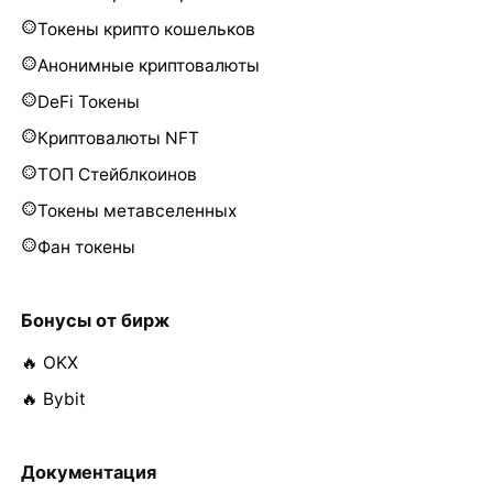
Токены крипто кошельков
Анонимные криптовалюты
DeFi Токены
Криптовалюты NFT
ТОП Стейблкоинов
Токены метавселенных
Фан токены
Бонусы от бирж
🔥 OKX
🔥 Bybit
Документация