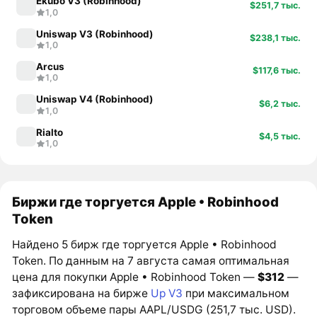
Ekubo V3 (Robinhood)
$251,7 тыс.
1,0
Uniswap V3 (Robinhood)
$238,1 тыс.
1,0
Arcus
$117,6 тыс.
1,0
Uniswap V4 (Robinhood)
$6,2 тыс.
1,0
Rialto
$4,5 тыс.
1,0
Биржи где торгуется Apple • Robinhood
Token
Найдено 5 бирж где торгуется Apple • Robinhood
Token. По данным на 7 августа самая оптимальная
цена для покупки Apple • Robinhood Token —
$312
—
зафиксирована на бирже
Up V3
при максимальном
торговом объеме пары AAPL/USDG (251,7 тыс. USD).