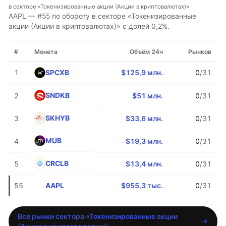
в секторе «Токенизированные акции (Акции в криптовалютах)»
AAPL — #55 по обороту в секторе «Токенизированные
акции (Акции в криптовалютах)» с долей 0,2%.
#
Монета
Объём 24ч
Рынков
SPCXB
1
$125,9 млн.
0
/31
SNDKB
2
$51 млн.
0
/31
SKHYB
3
$33,6 млн.
0
/31
MUB
4
$19,3 млн.
0
/31
CRCLB
5
$13,4 млн.
0
/31
AAPL
55
$955,3 тыс.
0
/31
Все рынки сектора «Токенизированные акции