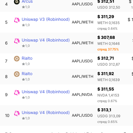
Arcus
$ 312,51
$ 
4
AAPL/USDG
1,0
1
USDG 312,50
$ 311,29
Uniswap V3 (Robinhood)
$ 
5
AAPL/WETH
WETH 0,1635
1,0
спред 0.64%
$ 307,68
Uniswap V4 (Robinhood)
6
AAPL/WETH
WETH 0,1646
1,0
спред 37.75%
Rialto
$ 312,71
7
AAPL/USDG
1,0
USDG 312,67
Rialto
$ 311,92
8
AAPL/WETH
1,0
WETH 0,1639
$ 311,55
Uniswap V4 (Robinhood)
9
AAPL/NVDA
NVDA 1,4153
1,0
спред 0.67%
$ 313,1
Uniswap V4 (Robinhood)
10
AAPL/USDG
USDG 313,09
1,0
спред 0.65%