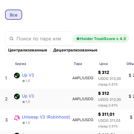
Все
Holder TrustScore ≥ 4.5
Централизованные
Децентрализованные
Биржа
Пара
Цена
Объе
$ 312
Up V3
$ 
1
AAPL/USDG
USDG 312,00
1,0
спред 0.61%
$ 312
Up V3
$ 
2
AAPL/USDG
USDG 312,00
1,0
спред 0.61%
$ 311,01
Uniswap V3 (Robinhood)
$ 
3
AAPL/USDG
USDG 311,03
1,0
спред 0.61%