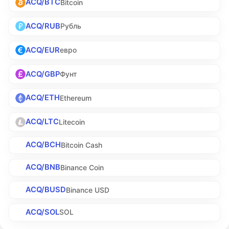
ACQ/BTC
Bitcoin
ACQ/RUB
Рубль
ACQ/EUR
евро
ACQ/GBP
Фунт
ACQ/ETH
Ethereum
ACQ/LTC
Litecoin
ACQ/BCH
Bitcoin Cash
ACQ/BNB
Binance Coin
ACQ/BUSD
Binance USD
ACQ/SOL
SOL