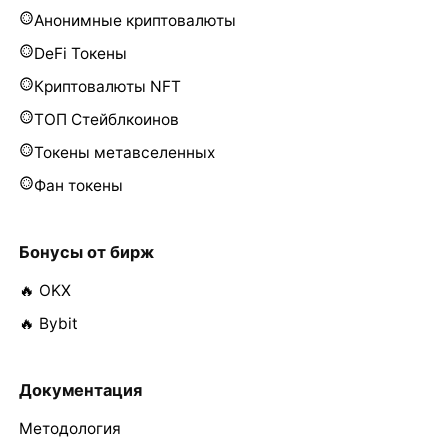
Анонимные криптовалюты
DeFi Токены
Криптовалюты NFT
ТОП Стейблкоинов
Токены метавселенных
Фан токены
Бонусы от бирж
🔥 OKX
🔥 Bybit
Документация
Методология