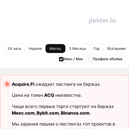
24 часа
Неделя
Месяц
3 Месяца
Год
Всё время
Макс / Мин
Профиль объёма
Acquire.Fi
ожидает листинга на биржах.
Цена на токен
ACQ
неизвестна.
Чаще всего первые торги стартуют на биржах
Mexc.com
,
Bybit.com
,
Binance.com
.
Мы заранее пишем о листингах топ проектов в