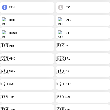
ETH
LTC
BCH
BNB
BUSD
SOL
🇮🇳
🇵🇰
INR
PKR
🇻🇳
🇧🇷
VND
BRL
🇳🇬
🇮🇩
NGN
IDR
🇺🇦
🇵🇭
UAH
PHP
🇹🇷
🇧🇩
TRY
BDT
🇹🇭
🇦🇷
THB
ARS