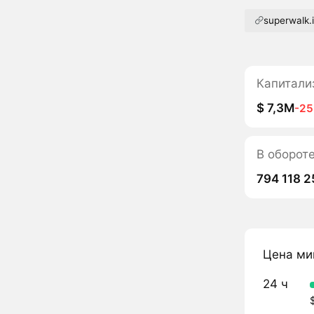
superwalk.
Капитали
$ 7,3M
-2
В оборот
794 118 2
Цена ми
24 ч