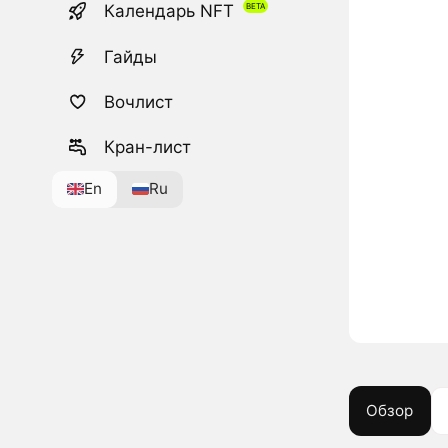
Календарь NFT
Гайды
Вочлист
Кран-лист
En
Ru
Обзор