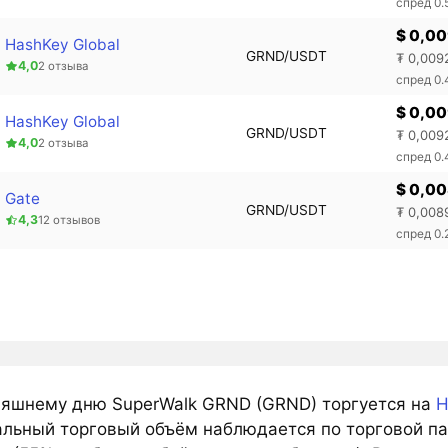
спред 0
$ 0,0
HashKey Global
GRND/USDT
₮ 0,009
4,0
2 отзыва
спред 0
$ 0,0
HashKey Global
GRND/USDT
₮ 0,009
4,0
2 отзыва
спред 0
$ 0,0
Gate
GRND/USDT
₮ 0,008
4,3
12 отзывов
спред 0.
няшнему дню SuperWalk GRND (GRND) торгуется на
H
льный торговый объём наблюдается по торговой пар