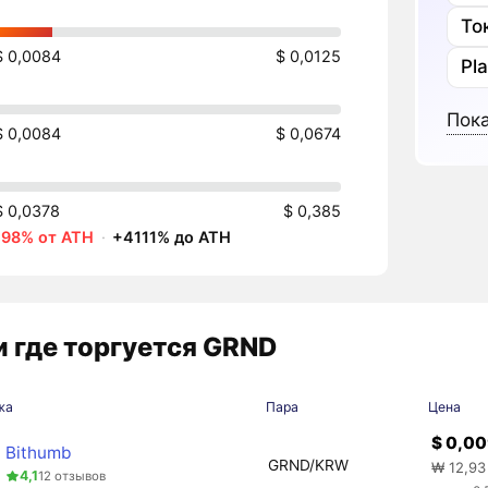
То
$ 0,0084
$ 0,0125
Pl
Пока
$ 0,0084
$ 0,0674
$ 0,0378
$ 0,385
-98% от ATH
·
+4111% до ATH
 где торгуется GRND
жа
Пара
Цена
$ 0,0
Bithumb
GRND/KRW
₩ 12,93
4,1
12 отзывов