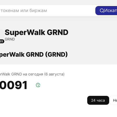
 токенам или биржам
Искат
SuperWalk GRND
GRND
35
perWalk GRND (GRND)
erWalk GRND на сегодня (6 августа)
,0091
24 часа
Н