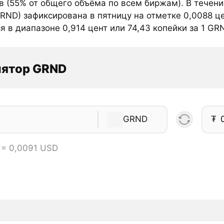
в (55% от общего объёма по всем биржам). В течен
RND) зафиксирована в пятницу на отметке 0,0088 ц
я в диапазоне 0,914 цент или 74,43 копейки за 1 GR
лятор GRND
GRND
₮
 = 0,0091 USD