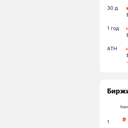
30 д
1 год
ATH
Биржи
Бир
1