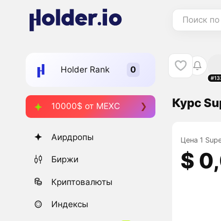
Поиск по
Holder Rank
#13
Курс Su
10000$ от MEXC
Аирдропы
Цена 1 Sup
$ 0
Биржи
Криптовалюты
Индексы