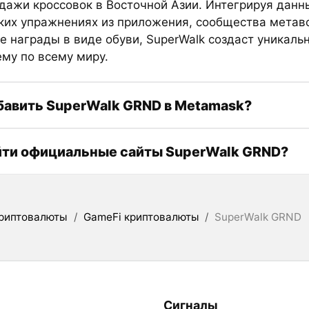
дажи кроссовок в Восточной Азии. Интегрируя данн
ких упражнениях из приложения, сообщества метав
е награды в виде обуви, SuperWalk создаст уникаль
ему по всему миру.
бавить SuperWalk GRND в Metamask?
йти официальные сайты SuperWalk GRND?
риптовалюты
/
GameFi криптовалюты
/
SuperWalk GRND
Сигналы