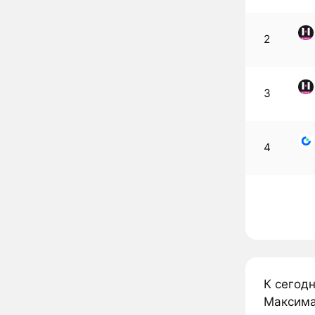
2
3
4
К сегод
Максима