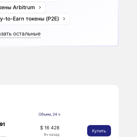
кены Arbitrum
ay-to-Earn токены (P2E)
зать остальные
Объем, 24 ч
091
$ 16 428
Купить
9ч назад