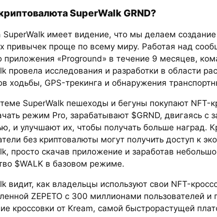
 криптовалюта SuperWalk GRND?
 SuperWalk имеет видение, что мы делаем создание
х привычек проще по всему миру. Работая над соо
о приложения «Proground» в течение 9 месяцев, ко
lk провела исследования и разработки в области ра
ов ходьбы, GPS-трекинга и обнаружения транспортн
стеме SuperWalk пешеходы и бегуны покупают NFT-к
ачать режим Pro, зарабатывают $GRND, двигаясь с 
ю, и улучшают их, чтобы получать больше наград. К
атели без криптовалюты могут получить доступ к эк
lk, просто скачав приложение и заработав небольшо
тво $WALK в базовом режиме.
lk видит, как владельцы используют свои NFT-кросс
ленной ZEPETO с 300 миллионами пользователей и 
ие кроссовки от Kream, самой быстрорастущей пла