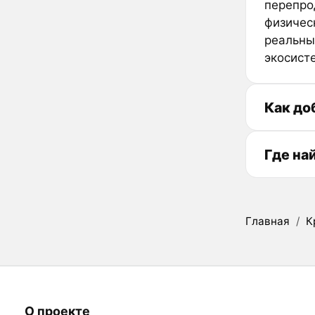
перепро
физичес
реальны
экосист
Как до
Где на
Главная
/
К
О проекте