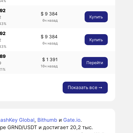
.54%
092
$ 9 384
Купить
2
6ч назад
.43%
092
$ 9 384
Купить
2
6ч назад
.43%
089
$ 1 391
Перейти
9
16ч назад
21%
Показать все ➙
ashKey Global
,
Bithumb
и
Gate.io
.
е GRND/USDT и достигает 20,2 тыс.