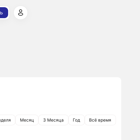
ь
еделя
Месяц
3 Месяца
Год
Всё время