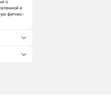
ые о
селенной и
ную фитнес-