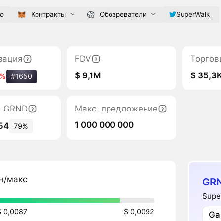
io
Контракты
Обозреватели
SuperWalk_
зация
FDV
Торгов
$ 9,1M
$ 35,3
5%
#1650
е GRND
Макс. предложение
1 000 000 000
54
79%
н/макс
GR
Supe
$ 0,0087
$ 0,0092
Ga