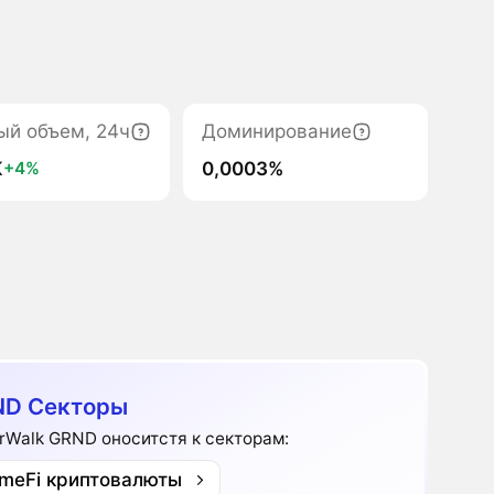
ый объем, 24ч
Доминирование
K
0,0003%
+4%
ND Секторы
rWalk GRND оноситстя к секторам:
meFi криптовалюты