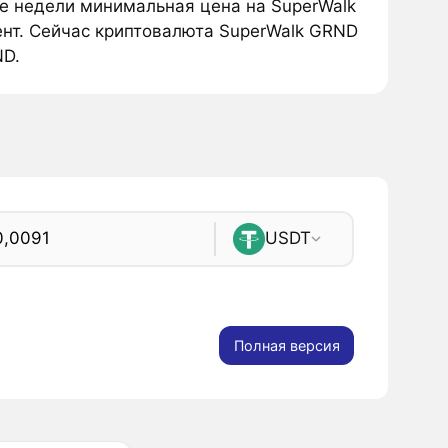
ие недели минимальная цена на SuperWalk
ент. Сейчас криптовалюта SuperWalk GRND
ND.
USDT
Полная версия