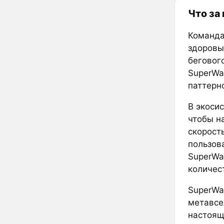
Что за
Команда
здоровы
беговог
SuperWa
паттерн
В экоси
чтобы н
скорость
пользов
SuperWa
количес
SuperWa
метавсе
настоящ