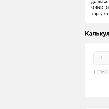
долларо
GRND (G
торгуетс
Кальку
1 GRND