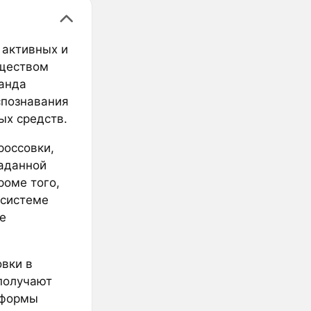
 активных и
бществом
манда
спознавания
ых средств.
россовки,
заданной
роме того,
осистеме
е
овки в
получают
тформы