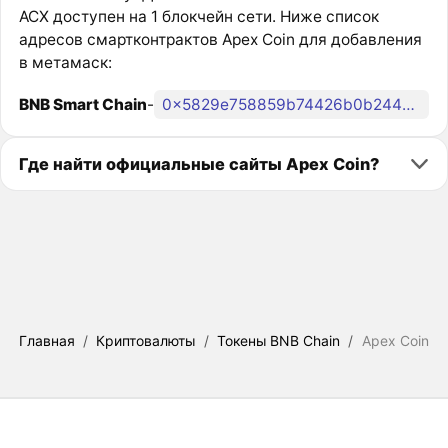
ACX доступен на 1 блокчейн сети. Ниже список
адресов смартконтрактов Apex Coin для добавления
в метамаск:
BNB Smart Chain
-
0x5829e758859b74426b0b2447e82e19ad8e68e87a
Где найти официальные сайты Apex Coin?
Главная
/
Криптовалюты
/
Токены BNB Chain
/
Apex Coin