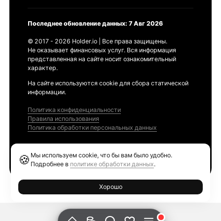
Последнее обновление данных: 7 Авг 2026
© 2017 - 2026 Holder.io | Все права защищены.
Не оказывает финансовых услуг. Вся информация
представленная на сайте носит ознакомительный
характер.
На сайте используются cookie для сбора статической
информации.
Политика конфиденциальности
Правила использования
Политика обработки персональных данных
Продукты
Мы используем cookie, что бы вам было удобно.
🍪
Ethereum GAS Tracker
Подробнее в
политике обработки данных
.
Хорошо