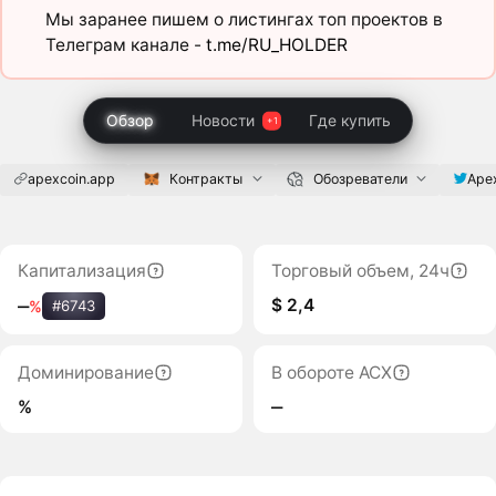
Мы заранее пишем о листингах топ проектов в
Телеграм канале -
t.me/RU_HOLDER
Обзор
Новости
Где купить
apexcoin.app
Контракты
Обозреватели
Ape
Капитализация
Торговый объем, 24ч
$ 2,4
‒
%
#6743
Доминирование
В обороте ACX
%
‒