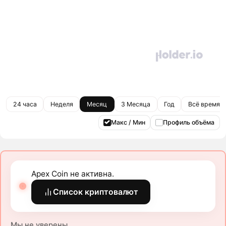
24 часа
Неделя
Месяц
3 Месяца
Год
Всё время
Макс / Мин
Профиль объёма
Apex Coin не активна.
Список криптовалют
Мы не уверены.