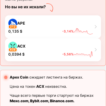
Но вы не их искали?
APE
212
0,135 $
-3,14%
ACX
638
0,0394 $
-5,56%
Apex Coin
ожидает листинга на биржах.
Цена на токен
ACX
неизвестна.
Чаще всего первые торги стартуют на биржах
Mexc.com
,
Bybit.com
,
Binance.com
.