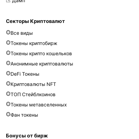
📉 Дамп
Секторы Криптовалют
Все виды
Токены криптобирж
Токены крипто кошельков
Анонимные криптовалюты
DeFi Токены
Криптовалюты NFT
ТОП Стейблкоинов
Токены метавселенных
Фан токены
Бонусы от бирж