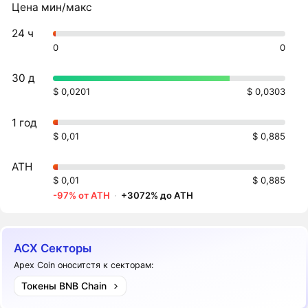
Цена мин/макс
24 ч
0
0
30 д
$ 0,0201
$ 0,0303
1 год
$ 0,01
$ 0,885
ATH
$ 0,01
$ 0,885
-97% от ATH
·
+3072% до ATH
ACX Секторы
Apex Coin оноситстя к секторам:
Токены BNB Chain